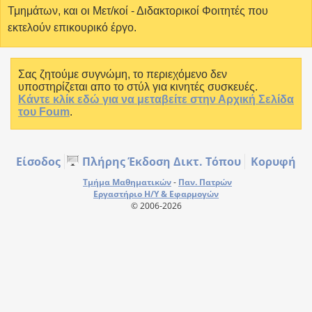
Τμημάτων, και οι Μετ/κοί - Διδακτορικοί Φοιτητές που
εκτελούν επικουρικό έργο.
Σας ζητούμε συγνώμη, το περιεχόμενο δεν
υποστηρίζεται απο το στύλ για κινητές συσκευές.
Κάντε κλίκ εδώ για να μεταβείτε στην Αρχική Σελίδα
του Foum
.
Είσοδος
Πλήρης Έκδοση Δικτ. Τόπου
Κορυφή
Τμήμα Μαθηματικών
-
Παν. Πατρών
Εργαστήριο Η/Υ & Εφαρμογών
© 2006-2026