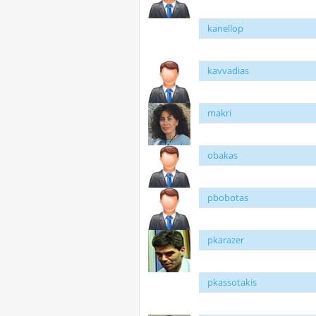
kanellop
kavvadias
makri
obakas
pbobotas
pkarazer
pkassotakis