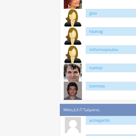
gina
hpanag
mthomopoulou
tsantas
tzermias
Μέλη Δ.Ε.Π Τμήματος
acmegaritis