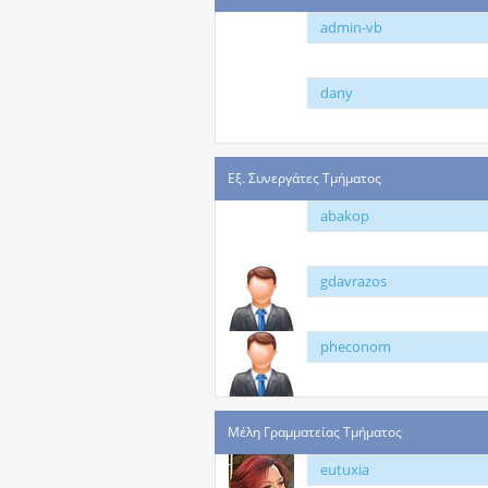
admin-vb
dany
Εξ. Συνεργάτες Τμήματος
abakop
gdavrazos
pheconom
Μέλη Γραμματείας Τμήματος
eutuxia