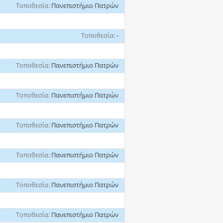
Τοποθεσία
Πανεπιστήμιο Πατρών
Τοποθεσία
-
Τοποθεσία
Πανεπιστήμιο Πατρών
Τοποθεσία
Πανεπιστήμιο Πατρών
Τοποθεσία
Πανεπιστήμιο Πατρών
Τοποθεσία
Πανεπιστήμιο Πατρών
Τοποθεσία
Πανεπιστήμιο Πατρών
Τοποθεσία
Πανεπιστήμιο Πατρών