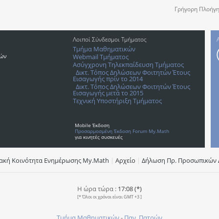
Γρήγορη Πλοήγ
Λοιποί Σύνδεσμοι Τμήματος
Τμήμα Μαθηματικών
ρών
Webmail Τμήματος
Ασύγχρονη Τηλεκπαίδευση Τμήματος
Δικτ. Τόπος Δηλώσεων Φοιτητών Έτους
Εισαγωγής πρίν το 2014
Δικτ. Τόπος Δηλώσεων Φοιτητών Έτους
Εισαγωγής μετά το 2015
Τεχνική Υποστήριξη Τμήματος
Mobile Έκδοση
Προσαρμοσμένη Έκδοση Forum My.Math
για κινητές συσκευές
υακή Κοινότητα Ενημέρωσης Μy.Math
|
Αρχείο
|
Δήλωση Πρ. Προσωπικών 
Η ώρα τώρα :
17:08 (*)
[* Όλοι οι χρόνοι είναι GMT +3 ]
Τμήμα Μαθηματικών
-
Παν. Πατρών