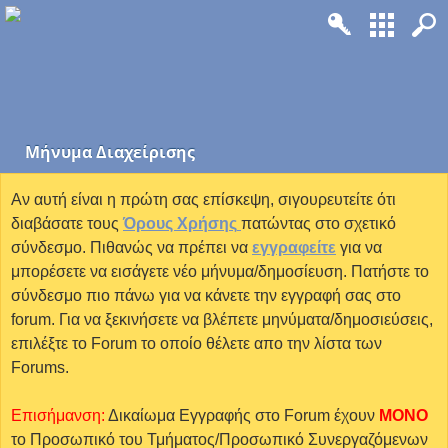
Mήνυμα Διαχείρισης
Αν αυτή είναι η πρώτη σας επίσκεψη, σιγουρευτείτε ότι
διαβάσατε τους
Όρους Χρήσης
πατώντας στο σχετικό
σύνδεσμο. Πιθανώς να πρέπει να
εγγραφείτε
για να
μπορέσετε να εισάγετε νέο μήνυμα/δημοσίευση. Πατήστε το
σύνδεσμο πιο πάνω για να κάνετε την εγγραφή σας στο
forum. Για να ξεκινήσετε να βλέπετε μηνύματα/δημοσιεύσεις,
επιλέξτε το Forum το οποίο θέλετε απο την λίστα των
Forums.
Επισήμανση:
Δικαίωμα Εγγραφής στο Forum έχουν
MONO
το Προσωπικό του Τμήματος/Προσωπικό Συνεργαζόμενων