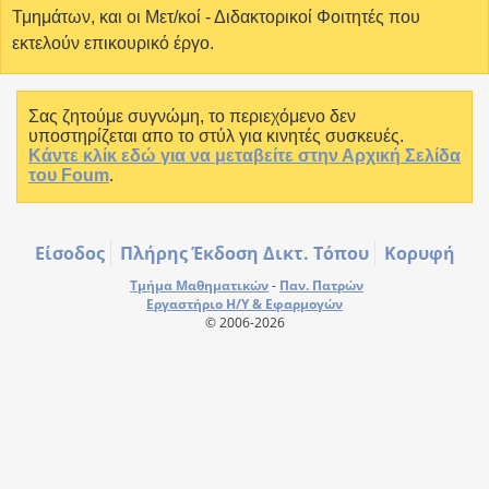
Τμημάτων, και οι Μετ/κοί - Διδακτορικοί Φοιτητές που
εκτελούν επικουρικό έργο.
Σας ζητούμε συγνώμη, το περιεχόμενο δεν
υποστηρίζεται απο το στύλ για κινητές συσκευές.
Κάντε κλίκ εδώ για να μεταβείτε στην Αρχική Σελίδα
του Foum
.
Είσοδος
Πλήρης Έκδοση Δικτ. Τόπου
Κορυφή
Τμήμα Μαθηματικών
-
Παν. Πατρών
Εργαστήριο Η/Υ & Εφαρμογών
© 2006-2026