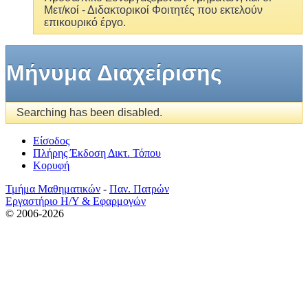
Μετ/κοί - Διδακτορικοί Φοιτητές που εκτελούν
επικουρικό έργο.
Mήνυμα Διαχείρισης
Searching has been disabled.
Είσοδος
Πλήρης Έκδοση Δικτ. Τόπου
Κορυφή
Τμήμα Μαθηματικών
-
Παν. Πατρών
Εργαστήριο Η/Υ & Εφαρμογών
© 2006-2026