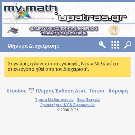
Mήνυμα Διαχείρισης
Συγνώμη, η δυνατότητα εγγραφής Νέων Μελών έχει
απενεργοποιηθεί από τον Διαχειριστή.
Είσοδος
Πλήρης Έκδοση Δικτ. Τόπου
Κορυφή
Τμήμα Μαθηματικών
-
Παν. Πατρών
Εργαστήριο Η/Υ & Εφαρμογών
© 2006-2026