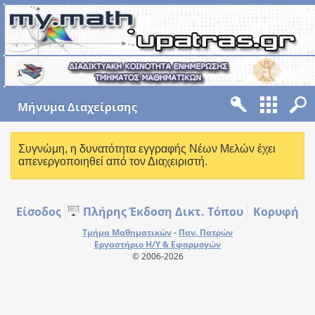
Mήνυμα Διαχείρισης
Συγνώμη, η δυνατότητα εγγραφής Νέων Μελών έχει
απενεργοποιηθεί από τον Διαχειριστή.
Είσοδος
Πλήρης Έκδοση Δικτ. Τόπου
Κορυφή
Τμήμα Μαθηματικών
-
Παν. Πατρών
Εργαστήριο Η/Υ & Εφαρμογών
© 2006-2026