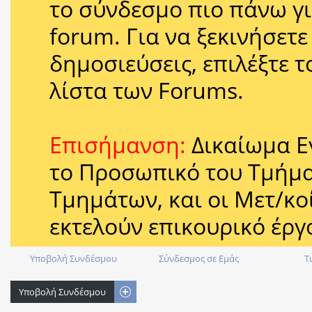
το σύνδεσμο πιο πάνω γι
forum. Για να ξεκινήσετ
δημοσιεύσεις, επιλέξτε 
λίστα των Forums.
Επισήμανση:
Δικαίωμα Ε
το Προσωπικό του Τμήμ
Τμημάτων, και οι Μετ/κοί
εκτελούν επικουρικό έργ
Υποβολή Συνδέσμου
Σύνδεσμος σε Εμάς
Τ
Υποβολή Συνδέσμου