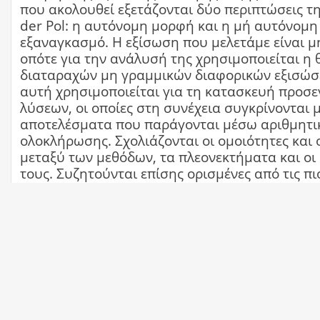
που ακολουθεί εξετάζονται δύο περιπτώσεις τ
der Pol: η αυτόνομη μορφή και η μή αυτόνομη
εξαναγκασμό. Η εξίσωση που μελετάμε είναι μ
οπότε για την ανάλυσή της χρησιμοποιείται η 
διαταραχών μη γραμμικών διαφορικών εξισώσ
αυτή χρησιμοποιείται για τη κατασκευή προσε
λύσεων, οι οποίες στη συνέχεια συγκρίνονται μ
αποτελέσματα που παράγονται μέσω αριθμητι
ολοκλήρωσης. Σχολιάζονται οι ομοιότητες και 
μεταξύ των μεθόδων, τα πλεονεκτήματα και οι
τους. Συζητούνται επίσης ορισμένες από τις πι
χαρακτηριστικές ιδιότητες των λύσεων τόσο σ
όσο και τη μη αυτόνομη μορφή της εξίσωσης. 
Kεφάλαιο 2 επικεντρωνόμαστε στην αυτόνομη
παραθέτουμε βασικούς ορισμούς και θεωρήμα
μη γραμμικών Σ.Δ.Ε, για την ποιοτική μελέτη τ
Μελετάται το είδος και η ευστάθεια των σημεί
και αποδεικνύεται η ύπαρξη οριακού κύκλου μ
θεωρίας Poincare-Bendixson. Με χρήση των μ