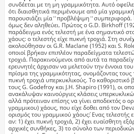
συνδέεται με τη μη γραμμικότητα. Αυτό οφείλε
ότι διαισθητικά περιμένουμε από μία γραμμικη
παρουσιάζει μία ̔ ̔ προβλέψιμη ̓ ̓ συμπεριφορά. 
όμως δεν αληθεύει. Πρώτος ο G.D. Birkhoff (192
παράδειγμα ενός τελεστή με ένα σημαντικό στο
χάους: ο τελεστής είχε πυκνή τροχιά. Στη συνέ
ακολούθησαν οι G.R. Maclane (1952) και S. Role
οποιοί βρήκαν επιπλέον παραδείγματα τελεστω
τροχιά. Παρακινούμενοι από αυτά τα παραδεί
ερευνητές άρχισαν να μελετούν την έννοια του
πρίσμα της γραμμικότητας, ονομάζοντας τους 
πυκνή τροχιά υπερκυκλικούς. Το καθοριστικό βη
τους G. Godefroy και J.H. Shapiro (1991), οι οποί
ανακάλυψαν καινούργιες κλάσεις υπερκυκλικώ
αλλά πρότειναν επίσης να γίνει αποδεκτός ο ο
γραμμικου) χάους, που είχε δοθει από τον Dev
ορισμός του γραμμικού χάους: ́Ενας τελεστής ει
αν: 1) έχει πυκνή τροχιά, 2) έχει ευαίσθητη εξ
αρχικές συνθήκες, 3) το σύνολο των περιοδικω