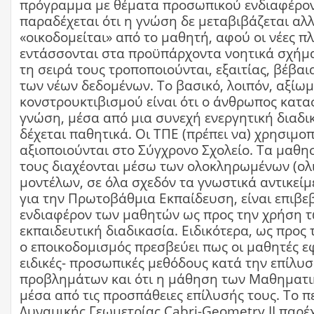
πρόγραμμα με θέματα προσωπικού ενδιαφέρο
παραδέχεται ότι η γνώση δε μεταβιβάζεται αλ
«οικοδομείται» από το μαθητή, αφού οι νέες π
εντάσσονται στα προϋπάρχοντα νοητικά σχήμα
τη σειρά τους τροποποιούνται, εξαιτίας, βέβαι
των νέων δεδομένων. Το βασικό, λοιπόν, αξίω
κονστρουκτιβισμού είναι ότι ο άνθρωπος κατα
γνώση, μέσα από μια συνεχή ενεργητική διαδικ
δέχεται παθητικά. Οι ΤΠΕ (πρέπει να) χρησιμοπ
αξιοποιούνται στο Σύγχρονο Σχολείο. Τα μαθη
τους διαχέονται μέσω των ολοκληρωμένων (ολ
μοντέλων, σε όλα σχεδόν τα γνωστικά αντικείμ
για την Πρωτοβάθμια Εκπαίδευση, είναι επιβε
ενδιαφέρον των μαθητών ως προς την χρήση τ
εκπαιδευτική διαδικασία. Ειδικότερα, ως προς
ο εποικοδομισμός πρεσβεύει πως οι μαθητές 
ειδικές- προσωπικές μεθόδους κατά την επίλ
προβλημάτων και ότι η μάθηση των Μαθηματι
μέσα από τις προσπάθειες επίλυσής τους. Το 
Δυναμικής Γεωμετρίας Cabri-Geometry II παρέ