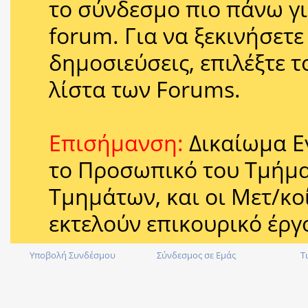
το σύνδεσμο πιο πάνω γι
forum. Για να ξεκινήσετ
δημοσιεύσεις, επιλέξτε 
λίστα των Forums.
Επισήμανση:
Δικαίωμα Ε
το Προσωπικό του Τμήμ
Τμημάτων, και οι Μετ/κοί
εκτελούν επικουρικό έργ
Υποβολή Συνδέσμου
Σύνδεσμος σε Εμάς
Τ