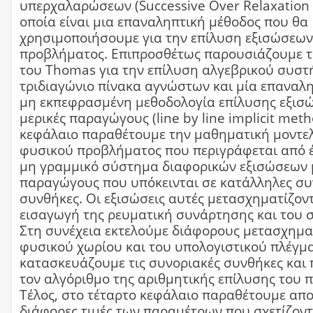
υπερχαλαρώσεων (Successive Over Relaxation -
οποία είναι μια επαναληπτική μέθοδος που θα
χρησιμοποιήσουμε για την επίλυση εξισώσεων
προβλήματος. Επιπροσθέτως παρουσιάζουμε τ
του Thomas για την επίλυση αλγεβρικού συστ
τριδιαγώνιο πίνακα αγνώστων και μία επαναλη
μη εκπεφρασμένη μεθοδολογία επίλυσης εξισ
μερικές παραγώγους (line by line implicit meth
κεφάλαιο παραθέτουμε την μαθηματική μοντε
φυσικού προβλήματος που περιγράφεται από 
μη γραμμικό σύστημα διαφορικών εξισώσεων μ
παραγώγους που υπόκεινται σε κατάλληλες συ
συνθήκες. Οι εξισώσεις αυτές μετασχηματίζοντ
εισαγωγή της ρευματική συνάρτησης και του 
Στη συνέχεια εκτελούμε διάφορους μετασχημα
φυσικού χωρίου και του υπολογιστικού πλέγμα
κατασκευάζουμε τις συνοριακές συνθήκες και
τον αλγόριθμο της αριθμητικής επίλυσης του 
Τέλος, στο τέταρτο κεφάλαιο παραθέτουμε απ
διάφορες τιμές των παραμέτρων που σχετίζοντ