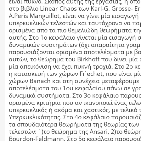
είναι πυκνό. Σκοπός αυτής της εργασίας, η οπο
στο βιβλίο Linear Chaos των Karl-G. Grosse- 
A.Peris Manguillot, είναι να γίνει μία εισαγωγη
υπερκυκλικών τελεστών και ταυτόχρονα να π
ορισμένα από τα πιο θεμελιώδη θεωρήματα τη
αυτής. Στο 1ο κεφάλαιο γίνεται μία εισαγωγή
δυναμικών συστημάτων (όχι απαραίτητα γραμμ
παρουσιάζονται ορισμένα αποτελέσματα με βα
αυτών, το θεώρημα του Birkhoff που δίνει μία
μία απεικόνιση να έχει πυκνή τροχιά. Στο 2ο κε
η κατασκευή των χώρων Fr ́echet, που είναι μι
χώρων Banach και στη συνέχεια μεταφέρουμε
αποτελέσματα του 1ου κεφαλαίου πάνω σε γρα
δυναμικά συστήματα. Στο 3ο κεφάλαιο παρουσ
ορισμένα κριτήρια που αν ικανοποιεί ένας τελεσ
υπερκυκλικός ή ακόμα και χαοτικός, με τελικό 
Υπερκυκλικότητας. Στο 4ο κεφάλαιο παρουσιάζ
τα σπουδαιότερα θεωρήματα της θεωρίας των
τελεστών: 1)το θεώρημα της Ansari, 2)το θεώ
Bourdon-Feldmann. Στο 5ο κεφάλαιο παρουσιάζ