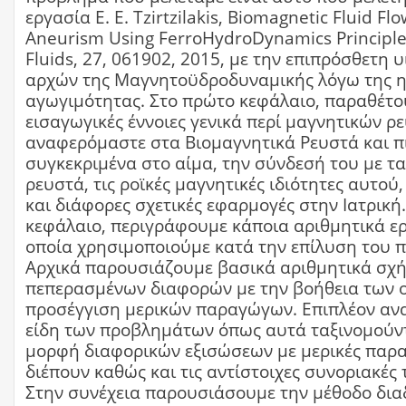
εργασία Ε. Ε. Tzirtzilakis, Biomagnetic Fluid Flo
Aneurism Using FerroHydroDynamics Principles
Fluids, 27, 061902, 2015, με την επιπρόσθετη 
αρχών της Μαγνητοϋδροδυναμικής λόγω της η
αγωγιμότητας. Στο πρώτο κεφάλαιο, παραθέτο
εισαγωγικές έννοιες γενικά περί μαγνητικών ρ
αναφερόμαστε στα Βιομαγνητικά Ρευστά και π
συγκεκριμένα στο αίμα, την σύνδεσή του με τ
ρευστά, τις ροϊκές μαγνητικές ιδιότητες αυτού
και διάφορες σχετικές εφαρμογές στην Ιατρική
κεφάλαιο, περιγράφουμε κάποια αριθμητικά ερ
οποία χρησιμοποιούμε κατά την επίλυση του 
Αρχικά παρουσιάζουμε βασικά αριθμητικά σχ
πεπερασμένων διαφορών με την βοήθεια των ο
προσέγγιση μερικών παραγώγων. Επιπλέον αν
είδη των προβλημάτων όπως αυτά ταξινομούντ
μορφή διαφορικών εξισώσεων με μερικές παρ
διέπουν καθώς και τις αντίστοιχες συνοριακές
Στην συνέχεια παρουσιάσουμε την μέθοδο δια