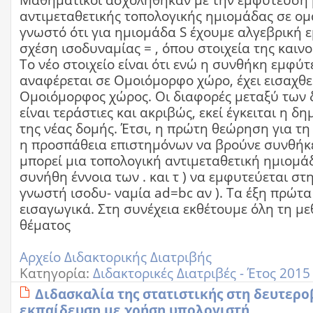
Μαθηματικοί ασχολήθηκαν με την εμφύτευση 
αντιμεταθετικής τοπολογικής ημιομάδας σε ομ
γνωστό ότι για ημιομάδα S έχουμε αλγεβρική
σχέση ισοδυναμίας = , όπου στοιχεία της καιν
Το νέο στοιχείο είναι ότι ενώ η συνθήκη εμφύ
αναφέρεται σε Ομοιόμορφο χώρο, έχει εισαχθεί
Ομοιόμορφος χώρος. Οι διαφορές μεταξύ των
είναι τεράστιες και ακριβώς, εκεί έγκειται η δ
της νέας δομής. Έτσι, η πρώτη θεώρηση για τη 
η προσπάθεια επιστημόνων να βρούνε συνθήκε
μπορεί μια τοπολογική αντιμεταθετική ημιομάδα 
συνήθη έννοια των . και τ ) να εμφυτεύεται στ
γνωστή ισοδυ- ναμία ad=bc αν ). Τα έξη πρώτα
εισαγωγικά. Στη συνέχεια εκθέτουμε όλη τη με
θέματος
Αρχείο Διδακτορικής Διατριβής
Κατηγορία:
Διδακτορικές Διατριβές - Έτος 2015
Διδασκαλία της στατιστικής στη δευτερ
εκπαίδευση με χρήση υπολογιστή