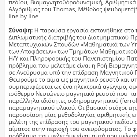
πεδίου, Βιομαγνητοϋδροδυναμική, Αριθμητικά
Αλγόριθμος του Thomas, Μέθοδος ψευδομετά
line by line
Σύνοψη:
Η παρούσα εργασία εκπονήθηκε στο 
Διπλωματικής διατριβής του Διατμηματικού 
Μεταπτυχιακών Σπουδών «Μαθηματικά των Υπ
των Αποφάσεων» των Τμημάτων Μαθηματικού
Η/Υ και Πληροφορικής του Πανεπιστημίου Πατ
πρόβλημα που μελετάμε είναι η Ροή Βιομαγνη
σε Ανεύρυσμα υπό την επίδραση Μαγνητικού 
Θεωρούμε το αίμα ως μαγνητικό ρευστό και υ
συμπεριφέρεται ως ένα ηλεκτρικά αγώγιμο, ομ
ισόθερμο Νευτώνειο μαγνητικό ρευστό που πα
παράλληλα ιδιότητες σιδηρομαγνητικού (ferrof
παραμαγνητικού υλικού. Οι βασικοί στόχοι της
παρουσίαση μίας μεθοδολογίας αριθμητικής επ
μελέτη της επίδρασης του μαγνητικού πεδίου 
αίματος στην περιοχή του ανευρύσματος. Το 
πρόβλημα που μελετάμε είναι αυτό που μελετ