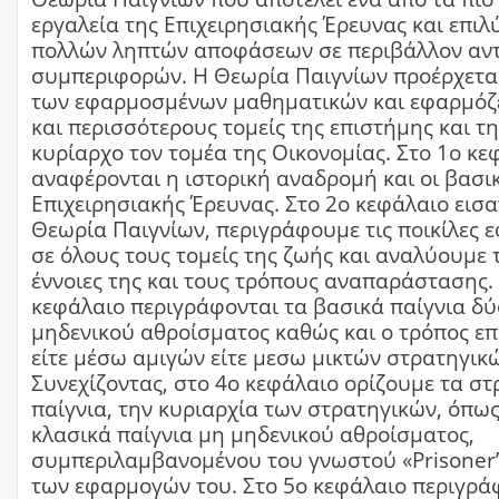
εργαλεία της Επιχειρησιακής Έρευνας και επιλ
πολλών ληπτών αποφάσεων σε περιβάλλον αν
συμπεριφορών. Η Θεωρία Παιγνίων προέρχεται
των εφαρμοσμένων μαθηματικών και εφαρμόζε
και περισσότερους τομείς της επιστήμης και τη
κυρίαρχο τον τομέα της Οικονομίας. Στο 1ο κε
αναφέρονται η ιστορική αναδρομή και οι βασικ
Επιχειρησιακής Έρευνας. Στο 2ο κεφάλαιο εισ
Θεωρία Παιγνίων, περιγράφουμε τις ποικίλες 
σε όλους τους τομείς της ζωής και αναλύουμε τ
έννοιες της και τους τρόπους αναπαράστασης.
κεφάλαιο περιγράφονται τα βασικά παίγνια δ
μηδενικού αθροίσματος καθώς και ο τρόπος επ
είτε μέσω αμιγών είτε μεσω μικτών στρατηγικ
Συνεχίζοντας, στο 4ο κεφάλαιο ορίζουμε τα στ
παίγνια, την κυριαρχία των στρατηγικών, όπως
κλασικά παίγνια μη μηδενικού αθροίσματος,
συμπεριλαμβανομένου του γνωστού «Prisoner’
των εφαρμογών του. Στο 5ο κεφάλαιο περιγρά