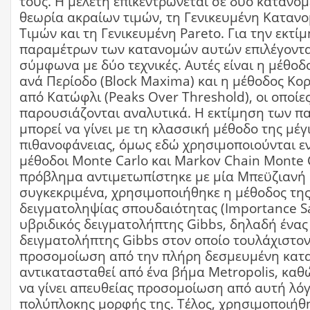
τους. Η μελέτη επικεντρώνεται σε δύο κατανομ
θεωρία ακραίων τιμών, τη Γενικευμένη Καταν
Τιμών και τη Γενικευμένη Pareto. Για την εκτί
παραμέτρων των κατανομών αυτών επιλέγοντα
σύμφωνα με δύο τεχνικές. Αυτές είναι η μέθο
ανά Περίοδο (Block Maxima) και η μέθοδος Κ
από Κατώφλι (Peaks Over Threshold), οι οποίε
παρουσιάζονται αναλυτικά. Η εκτίμηση των 
μπορεί να γίνει με τη κλασσική μέθοδο της μέγ
πιθανοφάνειας, όμως εδώ χρησιμοποιούνται ε
μέθοδοι Monte Carlo και Markov Chain Monte C
πρόβλημα αντιμετωπίστηκε με μία Μπεϋζιανή 
συγκεκριμένα, χρησιμοποιήθηκε η μέθοδος τη
δειγματοληψίας σπουδαιότητας (Importance Sa
υβριδικός δειγματολήπτης Gibbs, δηλαδή ένας
δειγματολήπτης Gibbs στον οποίο τουλάχιστον
προσομοίωση από την πλήρη δεσμευμένη κατα
αντικατασταθεί από ένα βήμα Metropolis, καθ
να γίνει απευθείας προσομοίωση από αυτή λό
πολύπλοκης μορφής της. Τέλος, χρησιμοποιήθη