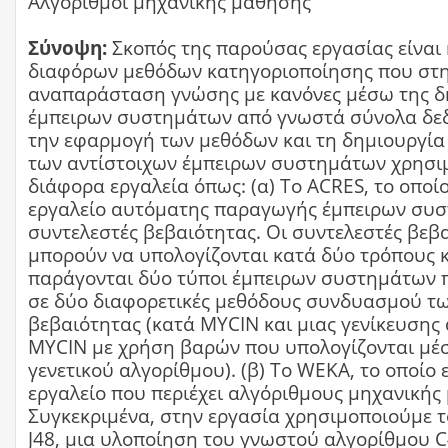
Αλγόριθμοι μηχανικής μάθησης
Σύνοψη:
Σκοπός της παρούσας εργασίας είναι
διαφόρων μεθόδων κατηγοριοποίησης που στη
αναπαράσταση γνώσης με κανόνες μέσω της δ
έμπειρων συστημάτων από γνωστά σύνολα δεδ
την εφαρμογή των μεθόδων και τη δημιουργία
των αντίστοιχων έμπειρων συστημάτων χρησι
διάφορα εργαλεία όπως: (α) Το ACRES, το οποίο
εργαλείο αυτόματης παραγωγής έμπειρων συ
συντελεστές βεβαιότητας. Οι συντελεστές βεβ
μπορούν να υπολογίζονται κατά δύο τρόπους κ
παράγονται δύο τύποι έμπειρων συστημάτων π
σε δύο διαφορετικές μεθόδους συνδυασμού τ
βεβαιότητας (κατά MYCIN και μιας γενίκευσης
MYCIN με χρήση βαρών που υπολογίζονται μέ
γενετικού αλγορίθμου). (β) Το WEKA, το οποίο ε
εργαλείο που περιέχει αλγόριθμους μηχανικής
Συγκεκριμένα, στην εργασία χρησιμοποιούμε 
J48, μια υλοποίηση του γνωστού αλγορίθμου C