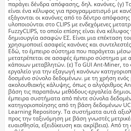
παράγει δένδρα απόφασης, δηλ. κανόνες. (γ) Το
είναι ένα κέλυφος για προγραμματισμό με κανό
εξάγονται οι κανόνες από το δέντρο απόφασης
υλοποιούνται στο CLIPS με ενδεχόμενες μετατρο
FuzzyCLIPS, το οποίο επίσης είναι ένα κέλυφος 
δημιουργία ασαφών ΕΣ. Είναι μια επέκταση το
χρησιμοποιεί ασαφείς κανόνες και συντελεστές
Εδώ, το έμπειρο σύστημα που παράγεται μέσω
μετατρέπεται σε ασαφές έμπειρο σύστημα με
κάποιων μεταβλητών. (ε) Το GUI Ant-Miner, το 
εργαλείο για την εξαγωγή κανόνων κατηγοριο
δοσμένο σύνολο δεδομένων. με τη χρήση ενός
ακολουθιακής κάλυψης, όπως ο αλγόριθμος An
βάση τις παραπάνω μεθόδους-εργαλεία δημιο
έμπειρα συστήματα από πέντε σύνολα δεδομέ
κατηγοριοποίησης από τη βάση δεδομένων UC
Learning Repository. Τα συστήματα αυτά αξι
προς την ταξινόμηση με βάση γνωστές μετρικέ
ευαισθησία, εξειδίκευση και ακρίβεια). Από τη