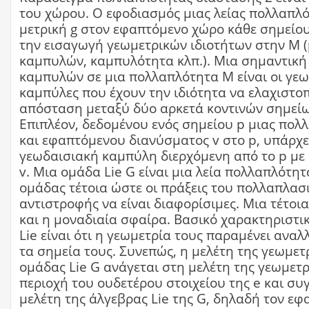
του χώρου. Ο εφοδιασμός μιας λείας πολλαπλό
μετρική g στον εφαπτόμενο χώρο κάθε σημείου
την εισαγωγή γεωμετρικών ιδιοτήτων στην M 
καμπυλών, καμπυλότητα κλπ.). Μια σημαντική
καμπυλών σε μια πολλαπλότητα M είναι οι γεω
καμπύλες που έχουν την ιδιότητα να ελαχιστο
απόσταση μεταξύ δύο αρκετά κοντινών σημείω
Επιπλέον, δεδομένου ενός σημείου p μιας πολ
και εφαπτόμενου διανύσματος v στο p, υπάρχε
γεωδαισιακή καμπύλη διερχόμενη από το p με
v. Μια ομάδα Lie G είναι μια λεία πολλαπλότη
ομάδας τέτοια ώστε οι πράξεις του πολλαπλασ
αντιστροφής να είναι διαφορίσιμες. Μια τέτοια
και η μοναδιαία σφαίρα. Βασικό χαρακτηριστ
Lie είναι ότι η γεωμετρία τους παραμένει αναλ
τα σημεία τους. Συνεπώς, η μελέτη της γεωμετ
ομάδας Lie G ανάγεται στη μελέτη της γεωμετρ
περιοχή του ουδετέρου στοιχείου της e και συ
μελέτη της άλγεβρας Lie της G, δηλαδή τον ε