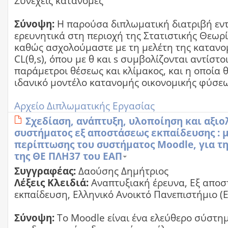
Συνεχείς κατανομές
Σύνοψη:
Η παρούσα διπλωματική διατριβή εν
ερευνητικά στη περιοχή της Στατιστικής Θεω
καθώς ασχολούμαστε με τη μελέτη της κατανο
CL(θ,s), όπου με θ και s συμβολίζονται αντίστο
παράμετροι θέσεως και κλίμακος, και η οποία 
ιδανικό μοντέλο κατανομής οικονομικής φύσε
Αρχείο Διπλωματικής Εργασίας
Σχεδίαση, ανάπτυξη, υλοποίηση και αξιο
συστήματος εξ αποστάσεως εκπαίδευσης : 
περίπτωσης του συστήματος Moodle, για τ
της ΘΕ ΠΛΗ37 του ΕΑΠ
Συγγραφέας:
Δαούσης Δημήτριος
Λέξεις Κλειδιά:
Αναπτυξιακή έρευνα, Εξ απο
εκπαίδευση, Ελληνικό Ανοικτό Πανεπιστήμιο (
Σύνοψη:
Το Moodle είναι ένα ελεύθερο σύστημ