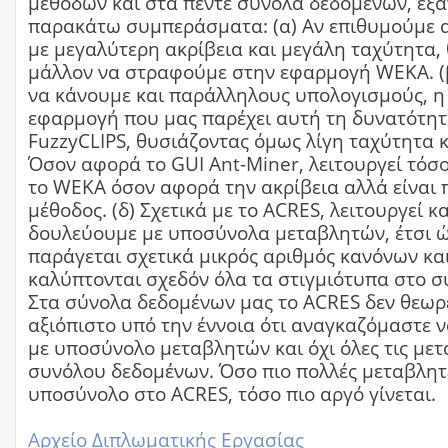
μεθόδων και στα πέντε σύνολα δεδομένων, εξ
παρακάτω συμπεράσματα: (α) Αν επιθυμούμε 
με μεγαλύτερη ακρίβεια και μεγάλη ταχύτητα, 
μάλλον να στραφούμε στην εφαρμογή WEKA. (
να κάνουμε και παράλληλους υπολογισμούς, η
εφαρμογή που μας παρέχει αυτή τη δυνατότητα
FuzzyCLIPS, θυσιάζοντας όμως λίγη ταχύτητα κα
Όσον αφορά το GUI Ant-Miner, λειτουργεί τόσο
το WEKA όσον αφορά την ακρίβεια αλλά είναι 
μέθοδος. (δ) Σχετικά με το ACRES, λειτουργεί κ
δουλεύουμε με υποσύνολα μεταβλητών, έτσι ώ
παράγεται σχετικά μικρός αριθμός κανόνων κα
καλύπτονται σχεδόν όλα τα στιγμιότυπα στο σ
Στα σύνολα δεδομένων μας το ACRES δεν θεωρ
αξιόπιστο υπό την έννοια ότι αναγκαζόμαστε 
με υποσύνολο μεταβλητών και όχι όλες τις μετ
συνόλου δεδομένων. Όσο πιο πολλές μεταβλητ
υποσύνολο στο ACRES, τόσο πιο αργό γίνεται.
Αρχείο Διπλωματικής Εργασίας