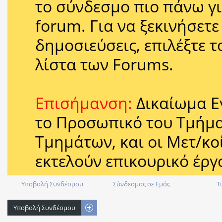
το σύνδεσμο πιο πάνω γι
forum. Για να ξεκινήσετ
δημοσιεύσεις, επιλέξτε 
λίστα των Forums.
Επισήμανση:
Δικαίωμα Ε
το Προσωπικό του Τμήμ
Τμημάτων, και οι Μετ/κοί
εκτελούν επικουρικό έργ
Υποβολή Συνδέσμου
Σύνδεσμος σε Εμάς
Τ
Υποβολή Συνδέσμου