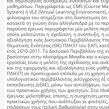
και δημιουργίας δυναμικών, ευέλικτων και ευχ
μαθημάτων. Περιγράφεται ως CMS (Course M
System) ή VLE (Virtual Learning Environment),
φιλοσοφία του στηρίζεται στη διαπίστωση ότι
κατακτά τη γνώση όταν αλληλεπιδρά με το περ
παρούσα έρευνα περιγράφεται μία μελέτη περ
οποία μελετώνται η σχεδίαση, η ανάπτυξη, η 
αξιολόγηση ενός Δικτυακού Περιβάλλοντος Υπ
Θεματικής Ενότητας (ΘΕ) ΠΛΗ37 του ΕΑΠ, κατ
έτος 2010-2011. Το Δικτυακό Περιβάλλον της 
βασίστηκε στην πλατφόρμα Moodle και ο κύρι
εργασίας είναι η μελέτη της σχεδίασης και αν
και της εφαρμογής και αξιολόγησης ενός μαθή
ΠΛΗ37) σε προπτυχιακό επίπεδο με τη χρήση ε
υπολογιστικού περιβάλλοντος ασύγχρονης εξ
εκπαίδευσης (εξΑΕ), μέσω των αντιλήψεων, τω
των πρακτικών χρήσης των φοιτητών. Στα πλαί
έρευνας μελετήθηκε, επίσης, η συσχέτιση μετ
πρακτικών χρήσης που ανέπτυξαν οι φοιτητές,
επιδόσεων τους (τελική βαθμολογία) στην συγ