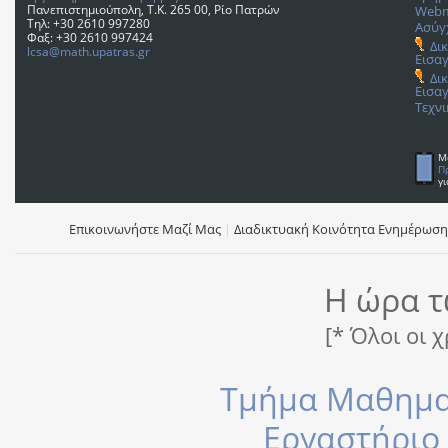
Πανεπιστημιούπολη, T.K. 265 00, Ρίο Πατρών
Webm
Τηλ: +30 2610 997280
Ασύγ
Φαξ: +30 2610 997424
Δι
lcsa@math.upatras.gr
Εισαγ
Δι
Εισαγ
Τεχν
M
Π
γι
Επικοινωνήστε Μαζί Μας
|
Διαδικτυακή Κοινότητα Ενημέρωσ
Η ώρα τ
[* Όλοι οι 
Τμήμα Μαθημα
Εργαστήριο