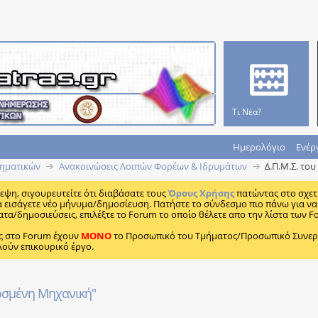
Τι Νέα?
Ημερολόγιο
Ενέρ
ηματικών
Ανακοινώσεις Λοιπών Φορέων & Ιδρυμάτων
Δ.Π.Μ.Σ. το
κεψη, σιγουρευτείτε ότι διαβάσατε τους
Όρους Χρήσης
πατώντας στο σχετ
α εισάγετε νέο μήνυμα/δημοσίευση. Πατήστε το σύνδεσμο πιο πάνω για να 
ατα/δημοσιεύσεις, επιλέξτε το Forum το οποίο θέλετε απο την λίστα των F
ς στο Forum έχουν
MONO
το Προσωπικό του Τμήματος/Προσωπικό Συνεργα
λούν επικουρικό έργο.
οσμένη Μηχανική"