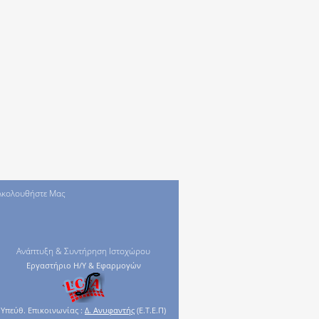
Ακολουθήστε Μας
Ανάπτυξη & Συντήρηση Ιστοχώρου
Εργαστήριο Η/Υ & Εφαρμογών
Υπεύθ. Επικοινωνίας :
Δ. Ανυφαντής
(Ε.Τ.Ε.Π)