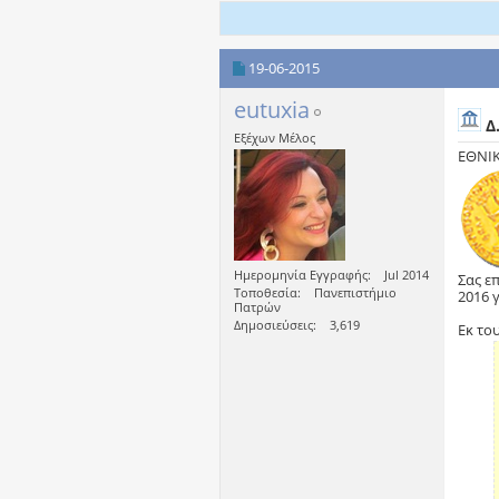
19-06-2015
eutuxia
Δ
Εξέχων Μέλος
ΕΘΝΙ
Ημερομηνία Εγγραφής
Jul 2014
Σας ε
Τοποθεσία
Πανεπιστήμιο
2016 
Πατρών
Δημοσιεύσεις
3,619
Εκ το