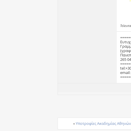
Τελευτα
=====
Ευτυχ
Γραμμ
(γραφ
Πανεπ
265 04
=====
tel:+3
email
=====
«
Υποτροφίες Ακαδημίας Αθηνών