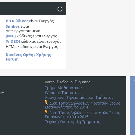
BB κώδικας
είναι
Ενεργός
Smilies
είναι
Απενεργοποιημένα
[IMG]
κώδικας είναι
Ενεργός
[VIDEO]
κώδικας είναι
Ενεργός
HTML κώδικας είναι
Ενεργός
Κανόνες Ορθής Χρήσης
Forum
Λοιποί Σύνδεσμοι Τμήματος
Τμήμα Μαθηματικών
ρών
Webmail Τμήματος
Ασύγχρονη Τηλεκπαίδευση Τμήματος
Δικτ. Τόπος Δηλώσεων Φοιτητών Έτους
Εισαγωγής πρίν το 2014
Δικτ. Τόπος Δηλώσεων Φοιτητών Έτους
Εισαγωγής μετά το 2015
Τεχνική Υποστήριξη Τμήματος