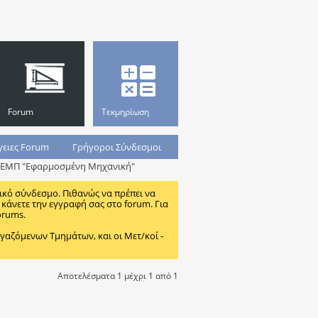
Forum
Τεκμηρίωση
γειες Forum
Γρήγοροι Σύνδεσμοι
υ ΕΜΠ "Εφαρμοσμένη Μηχανική"
ικό σύνδεσμο. Πιθανώς να πρέπει να
κάνετε την εγγραφή σας στο forum. Για
orums.
ζόμενων Τμημάτων, και οι Μετ/κοί -
Αποτελέσματα 1 μέχρι 1 από 1