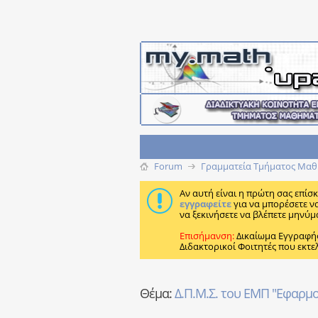
Forum
Γραμματεία Τμήματος Μαθ
Αν αυτή είναι η πρώτη σας επίσ
εγγραφείτε
για να μπορέσετε ν
να ξεκινήσετε να βλέπετε μηνύμ
Επισήμανση:
Δικαίωμα Εγγραφή
Διδακτορικοί Φοιτητές που εκτε
Θέμα:
Δ.Π.Μ.Σ. του ΕΜΠ "Εφαρμ