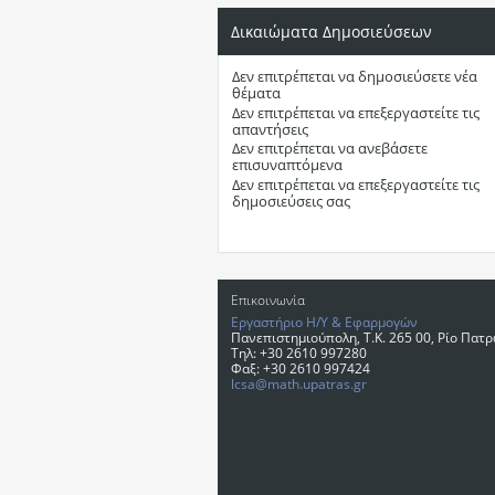
Δικαιώματα Δημοσιεύσεων
Δεν επιτρέπεται
να δημοσιεύσετε νέα
θέματα
Δεν επιτρέπεται
να επεξεργαστείτε τις
απαντήσεις
Δεν επιτρέπεται
να ανεβάσετε
επισυναπτόμενα
Δεν επιτρέπεται
να επεξεργαστείτε τις
δημοσιεύσεις σας
Επικοινωνία
Εργαστήριο Η/Υ & Εφαρμογών
Πανεπιστημιούπολη, T.K. 265 00, Ρίο Πατ
Τηλ: +30 2610 997280
Φαξ: +30 2610 997424
lcsa@math.upatras.gr