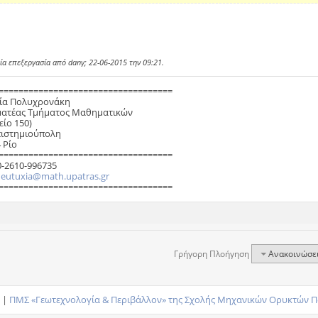
ία επεξεργασία από dany; 22-06-2015 την
09:21
.
===================================
ία Πολυχρονάκη
ατέας Τμήματος Μαθηματικών
είο 150)
ιστημιούπολη
 Ρίο
===================================
0-2610-996735
:
eutuxia@math.upatras.gr
===================================
Γρήγορη Πλοήγηση
Ανακοινώσε
|
ΠΜΣ «Γεωτεχνολογία & Περιβάλλον» της Σχολής Μηχανικών Ορυκτών Π