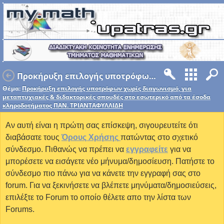
Προκήρυξη επιλογής υποτρόφων χωρίς διαγωνισμό, για μεταπτυχιακές & διδακτορικές σπουδές στο εσωτερικό από τα έσοδα κληροδοτήματος ΠΑΝ. ΤΡΙΑΝΤΑΦΥΛΛΙΔΗ
Θέμα:
Προκήρυξη επιλογής υποτρόφων χωρίς διαγωνισμό, για
μεταπτυχιακές & διδακτορικές σπουδές στο εσωτερικό από τα έσοδα
κληροδοτήματος ΠΑΝ. ΤΡΙΑΝΤΑΦΥΛΛΙΔΗ
Αν αυτή είναι η πρώτη σας επίσκεψη, σιγουρευτείτε ότι
διαβάσατε τους
Όρους Χρήσης
πατώντας στο σχετικό
σύνδεσμο. Πιθανώς να πρέπει να
εγγραφείτε
για να
μπορέσετε να εισάγετε νέο μήνυμα/δημοσίευση. Πατήστε το
σύνδεσμο πιο πάνω για να κάνετε την εγγραφή σας στο
forum. Για να ξεκινήσετε να βλέπετε μηνύματα/δημοσιεύσεις,
επιλέξτε το Forum το οποίο θέλετε απο την λίστα των
Forums.