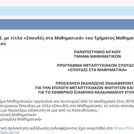
Σ. με τίτλο «Σπουδές στα Μαθηματικά» του Τμήματος Μαθημα
ίου
ΠΑΝΕΠΙΣΤΗΜΙΟ ΑΙΓΑΙΟΥ
ΤΜΗΜΑ ΜΑΘΗΜΑΤΙΚΩΝ
ΠΡΟΓΡΑΜΜΑ ΜΕΤΑΠΤΥΧΙΑΚΩΝ ΣΠΟΥΔ
«ΣΠΟΥΔΕΣ ΣΤΑ ΜΑΘΗΜΑΤΙΚΑ»
ΠΡΟΣΚΛΗΣΗ ΕΚΔΗΛΩΣΗΣ ΕΝΔΙΑΦΕΡΟΝ
ΓΙΑ ΤΗΝ ΕΠΙΛΟΓΗ ΜΕΤΑΠΤΥΧΙΑΚΩΝ ΦΟΙΤΗΤΩΝ ΚΑΙ
ΓΙΑ ΤΟ ΧΕΙΜΕΡΙΝΟ ΕΞΑΜΗΝΟ ΑΚΑΔΗΜΑΪΚΟΥ ΕΤΟΥΣ
ήμα Μαθηματικών οργανώνει και λειτουργεί από το ακαδημαϊκό έτος 20
τυχιακών Σπουδών με τίτλο «Σπουδές στα Μαθηματικά», το οποίο απονέ
.) με περαιτέρω ειδίκευση σε μια από τις Κατευθύνσεις :
ητικά Μαθηματικά»
μοσμένα Μαθηματικά»
τική πρόσκληση εκδήλωσης ενδιαφέροντος έχει αναρτηθεί στο
https://fo
58#p34158