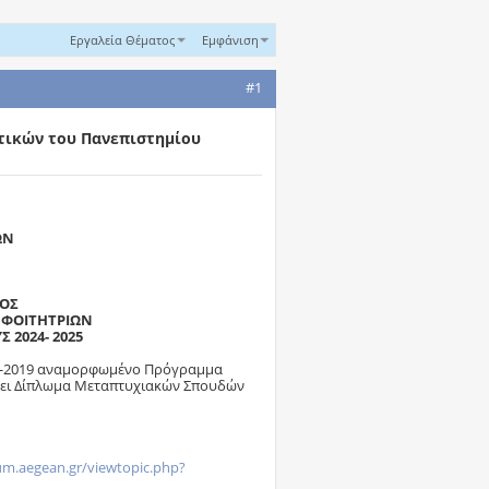
Εργαλεία Θέματος
Εμφάνιση
#1
τικών του Πανεπιστημίου
ΩΝ
ΤΟΣ
 ΦΟΙΤΗΤΡΙΩΝ
 2024- 2025
18-2019 αναμορφωμένο Πρόγραμμα
μει Δίπλωμα Μεταπτυχιακών Σπουδών
rum.aegean.gr/viewtopic.php?