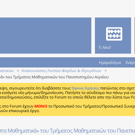
Τι Νέα?
Ημερολόγιο
Ενέρ
ματικών
Ανακοινώσεις Λοιπών Φορέων & Ιδρυμάτων
ικά» του Τμήματος Μαθηματικών του Πανεπιστημίου Αιγαίου
κεψη, σιγουρευτείτε ότι διαβάσατε τους
Όρους Χρήσης
πατώντας στο σχετ
α εισάγετε νέο μήνυμα/δημοσίευση. Πατήστε το σύνδεσμο πιο πάνω για να 
ατα/δημοσιεύσεις, επιλέξτε το Forum το οποίο θέλετε απο την λίστα των F
ς στο Forum έχουν
MONO
το Προσωπικό του Τμήματος/Προσωπικό Συνεργα
λούν επικουρικό έργο.
ς στα Μαθηματικά» του Τμήματος Μαθηματικών του Πανεπι