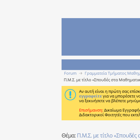
Forum
Γραμματεία Τμήματος Μαθη
Π.Μ.Σ. με τίτλο «Σπουδές στα Μαθηματ
Αν αυτή είναι η πρώτη σας επίσ
εγγραφείτε
για να μπορέσετε ν
να ξεκινήσετε να βλέπετε μηνύμ
Επισήμανση:
Δικαίωμα Εγγραφή
Διδακτορικοί Φοιτητές που εκτε
Θέμα:
Π.Μ.Σ. με τίτλο «Σπουδέ