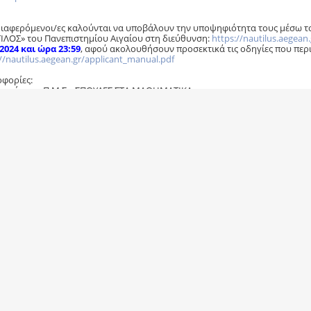
διαφερόμενοι/ες καλούνται να υποβάλουν την υποψηφιότητα τους μέσω 
ΙΛΟΣ» του Πανεπιστημίου Αιγαίου στη διεύθυνση:
https://nautilus.aegean.
.2024 και ώρα 23:59
, αφού ακολουθήσουν προσεκτικά τις οδηγίες που περι
//nautilus.aegean.gr/applicant_manual.pdf
φορίες:
ατεία του Π.Μ.Σ. «ΣΠΟΥΔΕΣ ΣΤΑ ΜΑΘΗΜΑΤΙΚΑ»
λήνα Μητροπούλου, τηλ.: 22730-82110, e-mail:
dmmath@aegean.gr
===================================
ία Πολυχρονάκη
ατέας Τμήματος Μαθηματικών
είο 150)
ιστημιούπολη
 Ρίο
===================================
0-2610-996735
:
eutuxia@math.upatras.gr
===================================