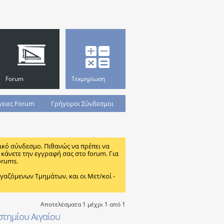
Forum
Τεκμηρίωση
γειες Forum
Γρήγοροι Σύνδεσμοι
ικό σύνδεσμο. Πιθανώς να πρέπει να
κάνετε την εγγραφή σας στο forum. Για
orums.
ζόμενων Τμημάτων, και οι Μετ/κοί -
Αποτελέσματα 1 μέχρι 1 από 1
στημίου Αιγαίου