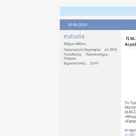
26-06-2024
eutuxia
Π.Μ.
Εξέχων Μέλος
Αιγα
Ημερομηνία Εγγραφής
Jul 2014
Τοποθεσία
Πανεπιστήμιο
Πατρών
Δημοσιεύσεις
3,619
Το Τμ
Μεταπ
(Δ.Μ.Σ
«Θεωρ
«Εφαρ
Η σχε
p=341