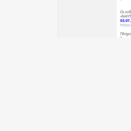
Οι εν
«ΝΑΥΤ
03.07
https:
Πληρο
Γραμμ
κα Ελ
=====
Ευτυχ
Γραμμ
(γραφ
Πανεπ
265 04
=====
tel:+3
email
=====