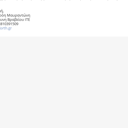
μή,
ιρόη Μαυραντώνη
υνη Βραβείου ΙΤΕ
 2810391509
orth.gr
===================================
ία Πολυχρονάκη
ατέας Τμήματος Μαθηματικών
είο 150)
ιστημιούπολη
 Ρίο
===================================
0-2610-996735
:
eutuxia@math.upatras.gr
===================================
Γρήγορη Πλοήγηση
Ανακοινώσε