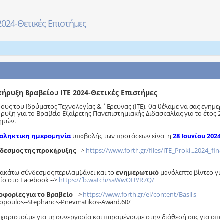
024-Θετικές Επιστήμες
ήρυξη Βραβείου ΙΤΕ 2024-Θετικές Επιστήμες
ρους του Ιδρύματος Τεχνολογίας & ΄Ερευνας (ΙΤΕ), θα θέλαμε να σας ενημε
ρυξη για το Βραβείο Εξαίρετης Πανεπιστημιακής Διδασκαλίας για το έτος 
ημών.
αληκτική ημερομηνία
υποβολής των προτάσεων είναι η
28 Ιουνίου 202
δεσμος της προκήρυξης
-->
https://www.forth.gr/files/ITE_Proki...2024_fin
ακάτω σύνδεσμος περιλαμβάνει και το
ενημερωτικό
μονόλεπτο βίντεο γι
ίο στο Facebook -->
https://fb.watch/saWwOHVR7Q/
φορίες για το Βραβείο
-->
https://www.forth.gr/el/content/Basilis-
opoulos--Stephanos-Pnevmatikos-Award.60/
υχαριστούμε για τη συνεργασία και παραμένουμε στην διάθεσή σας για οπ