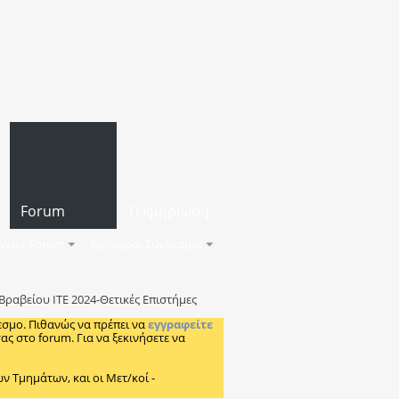
Forum
Τεκμηρίωση
γειες Forum
Γρήγοροι Σύνδεσμοι
ραβείου ΙΤΕ 2024-Θετικές Επιστήμες
εσμο. Πιθανώς να πρέπει να
εγγραφείτε
ς στο forum. Για να ξεκινήσετε να
Τμημάτων, και οι Μετ/κοί -