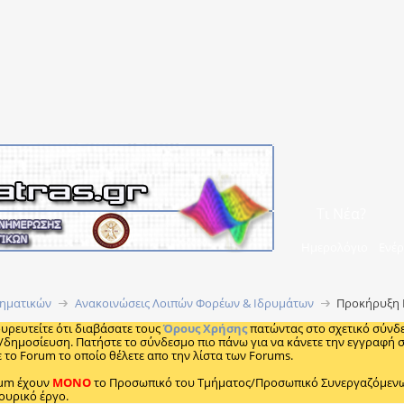
Τι Νέα?
Ημερολόγιο
Ενέρ
ηματικών
Ανακοινώσεις Λοιπών Φορέων & Ιδρυμάτων
Προκήρυξη Β
ουρευτείτε ότι διαβάσατε τους
Όρους Χρήσης
πατώντας στο σχετικό σύνδ
/δημοσίευση. Πατήστε το σύνδεσμο πιο πάνω για να κάνετε την εγγραφή σα
 το Forum το οποίο θέλετε απο την λίστα των Forums.
rum έχουν
MONO
το Προσωπικό του Τμήματος/Προσωπικό Συνεργαζόμενων 
ουρικό έργο.