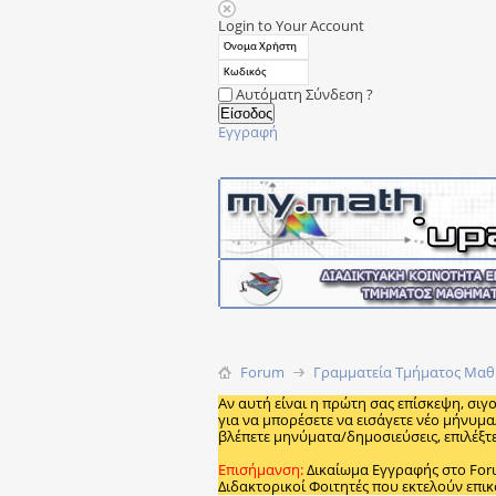
Login to Your Account
Αυτόματη Σύνδεση ?
Εγγραφή
Forum
Γραμματεία Τμήματος Μαθ
Αν αυτή είναι η πρώτη σας επίσκεψη, σιγ
για να μπορέσετε να εισάγετε νέο μήνυμα
βλέπετε μηνύματα/δημοσιεύσεις, επιλέξτε
Επισήμανση:
Δικαίωμα Εγγραφής στο Fo
Διδακτορικοί Φοιτητές που εκτελούν επικ