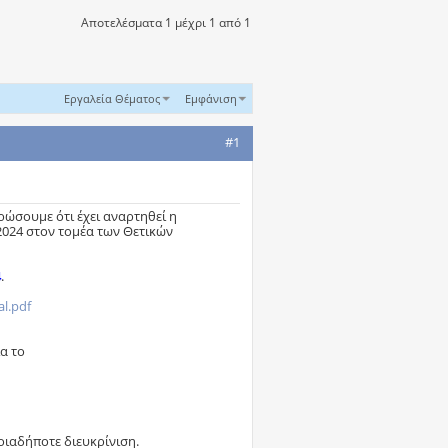
Αποτελέσματα 1 μέχρι 1 από 1
Εργαλεία Θέματος
Εμφάνιση
#1
ρώσουμε ότι έχει αναρτηθεί η
2024 στον τομέα των Θετικών
4
.
al.pdf
α το
οιαδήποτε διευκρίνιση.