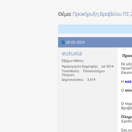
Θέμα:
Προκήρυξη Βραβείου ΙΤΕ 2
28-05-2024
eutuxia
Προκ
Εξέχων Μέλος
Εκ μέ
Ημερομηνία Εγγραφής
Jul 2014
προκή
Τοποθεσία
Πανεπιστήμιο
Επιστ
Πατρών
Δημοσιεύσεις
3,619
Η
κατ
Ο
σύν
Ο παρ
Βραβε
Πληρο
Xanth
Σας ε