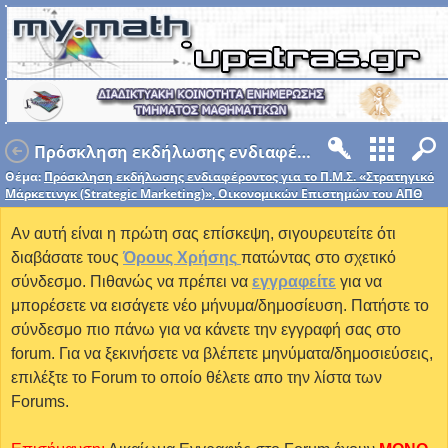
Πρόσκληση εκδήλωσης ενδιαφέροντος για το Π.Μ.Σ. «Στρατηγικό Μάρκετινγκ (Strategic Marketing)», Οικονομικών Επιστημών του ΑΠΘ
Θέμα:
Πρόσκληση εκδήλωσης ενδιαφέροντος για το Π.Μ.Σ. «Στρατηγικό
Μάρκετινγκ (Strategic Marketing)», Οικονομικών Επιστημών του ΑΠΘ
Αν αυτή είναι η πρώτη σας επίσκεψη, σιγουρευτείτε ότι
διαβάσατε τους
Όρους Χρήσης
πατώντας στο σχετικό
σύνδεσμο. Πιθανώς να πρέπει να
εγγραφείτε
για να
μπορέσετε να εισάγετε νέο μήνυμα/δημοσίευση. Πατήστε το
σύνδεσμο πιο πάνω για να κάνετε την εγγραφή σας στο
forum. Για να ξεκινήσετε να βλέπετε μηνύματα/δημοσιεύσεις,
επιλέξτε το Forum το οποίο θέλετε απο την λίστα των
Forums.