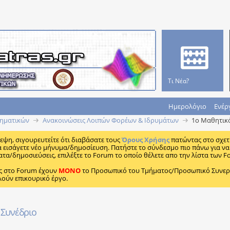
Τι Νέα?
Ημερολόγιο
Ενέρ
ηματικών
Ανακοινώσεις Λοιπών Φορέων & Ιδρυμάτων
1ο Μαθητικ
κεψη, σιγουρευτείτε ότι διαβάσατε τους
Όρους Χρήσης
πατώντας στο σχετ
α εισάγετε νέο μήνυμα/δημοσίευση. Πατήστε το σύνδεσμο πιο πάνω για να 
ατα/δημοσιεύσεις, επιλέξτε το Forum το οποίο θέλετε απο την λίστα των F
ς στο Forum έχουν
MONO
το Προσωπικό του Τμήματος/Προσωπικό Συνεργα
λούν επικουρικό έργο.
 Συνέδριο