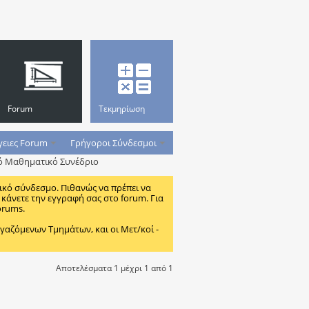
Forum
Τεκμηρίωση
γειες Forum
Γρήγοροι Σύνδεσμοι
ό Μαθηματικό Συνέδριο
ικό σύνδεσμο. Πιθανώς να πρέπει να
κάνετε την εγγραφή σας στο forum. Για
orums.
ζόμενων Τμημάτων, και οι Μετ/κοί -
Αποτελέσματα 1 μέχρι 1 από 1