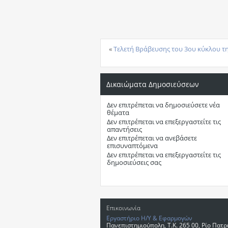
«
Τελετή Βράβευσης του 3ου κύκλου τη
Δικαιώματα Δημοσιεύσεων
Δεν επιτρέπεται
να δημοσιεύσετε νέα
θέματα
Δεν επιτρέπεται
να επεξεργαστείτε τις
απαντήσεις
Δεν επιτρέπεται
να ανεβάσετε
επισυναπτόμενα
Δεν επιτρέπεται
να επεξεργαστείτε τις
δημοσιεύσεις σας
Επικοινωνία
Εργαστήριο Η/Υ & Εφαρμογών
Πανεπιστημιούπολη, T.K. 265 00, Ρίο Πατ