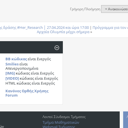
Γρήγορη Πλοήγηση
Ανακοινώσε
ς δράσης #Her_Research │ 27.04.2024 και ώρα 17:00
|
Πρόγραμμα για τον 
Αρχαία Ολυμπία μέχρι σήμερα
»
BB κώδικας
είναι
Ενεργός
Smilies
είναι
Απενεργοποιημένα
[IMG]
κώδικας είναι
Ενεργός
[VIDEO]
κώδικας είναι
Ενεργός
HTML κώδικας είναι
Ενεργός
Κανόνες Ορθής Χρήσης
Forum
Λοιποί Σύνδεσμοι Τμήματος
Τμήμα Μαθηματικών
ρών
Webmail Τμήματος