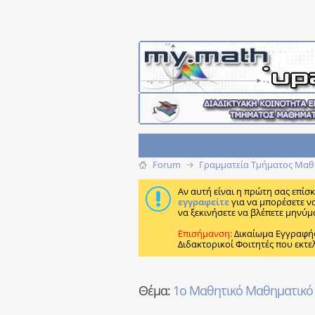
Forum
Γραμματεία Τμήματος Μαθ
Αν αυτή είναι η πρώτη σας επίσ
εγγραφείτε
για να μπορέσετε ν
να ξεκινήσετε να βλέπετε μηνύμ
Επισήμανση:
Δικαίωμα Εγγραφή
Διδακτορικοί Φοιτητές που εκτε
Θέμα:
1ο Μαθητικό Μαθηματικό