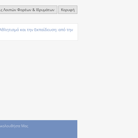
ις Λοιπών Φορέων & Ιδρυμάτων
Κορυφή
Αθλητισμό και την Εκπαίδευση: από την
Ακολουθήστε Μας