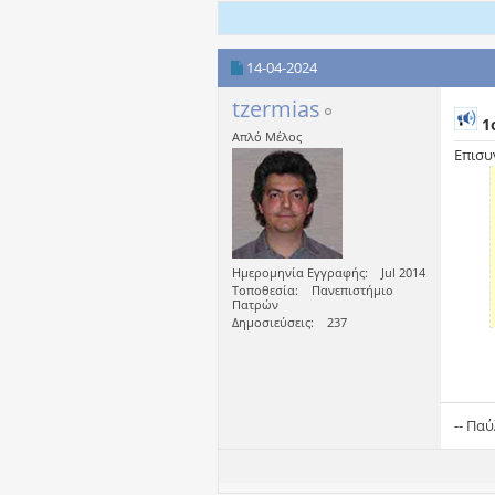
14-04-2024
tzermias
1
Απλό Μέλος
Επισυ
Ημερομηνία Εγγραφής
Jul 2014
Τοποθεσία
Πανεπιστήμιο
Πατρών
Δημοσιεύσεις
237
-- Πα