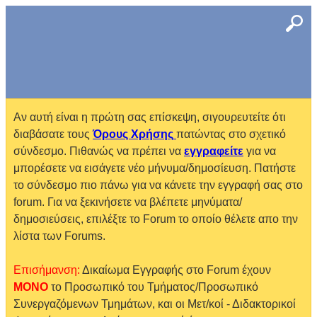
Αν αυτή είναι η πρώτη σας επίσκεψη, σιγουρευτείτε ότι
διαβάσατε τους
Όρους Χρήσης
πατώντας στο σχετικό
σύνδεσμο. Πιθανώς να πρέπει να
εγγραφείτε
για να
μπορέσετε να εισάγετε νέο μήνυμα/δημοσίευση. Πατήστε
το σύνδεσμο πιο πάνω για να κάνετε την εγγραφή σας στο
forum. Για να ξεκινήσετε να βλέπετε μηνύματα/
δημοσιεύσεις, επιλέξτε το Forum το οποίο θέλετε απο την
λίστα των Forums.
Επισήμανση:
Δικαίωμα Εγγραφής στο Forum έχουν
MONO
το Προσωπικό του Τμήματος/Προσωπικό
Συνεργαζόμενων Τμημάτων, και οι Μετ/κοί - Διδακτορικοί