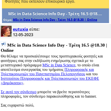
Φοιτητές που εκτελούν επικουρικό έργο.
MSc in Data Science Info Day - Τρίτη 16.5 @18.30 | Online
Θέμα:
MSc in Data Science Info Day - Τρίτη 16.5 @18.30 | Online
eutuxia
είπε:
12-05-2023
MSc in Data Science Info Day - Τρίτη 16.5 @18.30 |
Online
Θα θέλαμε να προσκαλέσουμε τους προπτυχιακούς φοιτητές και
φοιτήτριες σας στην εκδήλωση ενημέρωσης σχετικά με το
μεταπτυχιακό πρόγραμμα
MSc in Data Science
, το οποίο είναι
αποτέλεσμα συνεργασίας του τμήματος
Πληροφορικής και
Τηλεπικοινωνιών του Πανεπιστημίου Πελοποννήσου
και του
Ινστιτούτου Πληροφορικής και Τηλεπικοινωνιών του ΕΚΕΦΕ
«Δημόκριτος»
.
Σε αυτό τον σύνδεσμο
μπορείτε να βρείτε περισσότερες
πληροφορίες, τον σύνδεσμο παρακολούθησης και το banner.
Σας ευχαριστώ πολύ,