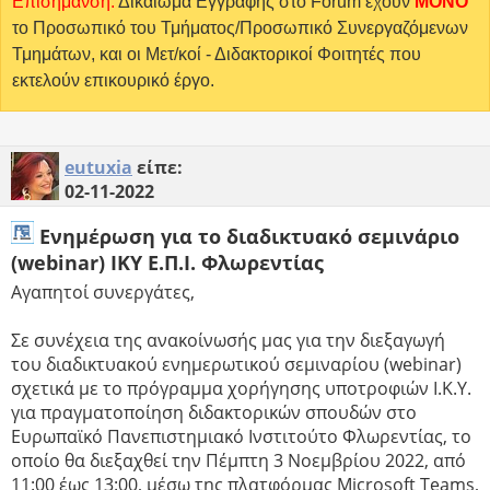
Επισήμανση:
Δικαίωμα Εγγραφής στο Forum έχουν
MONO
το Προσωπικό του Τμήματος/Προσωπικό Συνεργαζόμενων
Τμημάτων, και οι Μετ/κοί - Διδακτορικοί Φοιτητές που
εκτελούν επικουρικό έργο.
eutuxia
είπε:
02-11-2022
Ενημέρωση για το διαδικτυακό σεμινάριο
(webinar) ΙΚΥ Ε.Π.Ι. Φλωρεντίας
Aγαπητοί συνεργάτες,
Σε συνέχεια της ανακοίνωσής μας για την διεξαγωγή
του διαδικτυακού ενημερωτικού σεμιναρίου (webinar)
σχετικά με το πρόγραμμα χορήγησης υποτροφιών Ι.Κ.Υ.
για πραγματοποίηση διδακτορικών σπουδών στο
Ευρωπαϊκό Πανεπιστημιακό Ινστιτούτο Φλωρεντίας, το
οποίο θα διεξαχθεί την Πέμπτη 3 Νοεμβρίου 2022, από
11:00 έως 13:00, μέσω της πλατφόρμας Microsoft Teams,