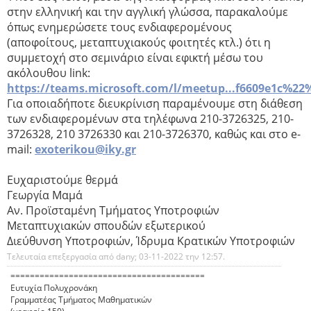
στην ελληνική και την αγγλική γλώσσα, παρακαλούμε
όπως ενημερώσετε τους ενδιαφερομένους
(αποφοίτους, μεταπτυχιακούς φοιτητές κτλ.) ότι η
συμμετοχή στο σεμινάριο είναι εφικτή μέσω του
ακόλουθου link:
https://teams.microsoft.com/l/meetup...f6609e1c%22
Για οποιαδήποτε διευκρίνιση παραμένουμε στη διάθεση
των ενδιαφερομένων στα τηλέφωνα 210-3726325, 210-
3726328, 210 3726330 και 210-3726370, καθώς και στο e-
mail:
exoterikou@iky.gr
Ευχαριστούμε θερμά
Γεωργία Μαμά
Αν. Προϊσταμένη Τμήματος Υποτροφιών
Μεταπτυχιακών σπουδών εξωτερικού
Διεύθυνση Υποτροφιών, Ίδρυμα Κρατικών Υποτροφιών
Τελευταία επεξεργασία από dany; 03-11-2022 την
12:57
.
========================================
Ευτυχία Πολυχρονάκη
Γραμματέας Τμήματος Μαθηματικών