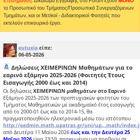
Επισήμανση:
Δικαίωμα Εγγραφής στο Forum έχουν
MONO
το Προσωπικό του Τμήματος/Προσωπικό Συνεργαζόμενων
Τμημάτων, και οι Μετ/κοί - Διδακτορικοί Φοιτητές που
εκτελούν επικουρικό έργο.
eutuxia
είπε:
06-05-2026
Δηλώσεις ΧΕΙΜΕΡΙΝΩΝ Μαθημάτων για το
εαρινό εξάμηνο 2025-2026 (Φοιτητές Έτους
Εισαγωγής 2000 έως και 2014)
Οι δηλώσεις
ΧΕΙΜΕΡΙΝΩΝ μαθημάτων στο Εαρινό
Εξάμηνο 2025-2026 των προπτυχιακών φοιτητών του
Τμήματος Μαθηματικών με ακαδημαϊκό έτος εισαγωγής
από το 2000-01 έως και το 2014-15, θα
πραγματοποιηθούν ηλεκτρονικά μέσω του ιστότοπου
http://eadmin.math.upatras.gr/uni/up...math/index.j
από Δευτέρα 11 Μαΐου 2026
έως και την Δευτέρα 25
Μαΐου 2026
ώρα 23:59, προκειμένου να προβούν σε