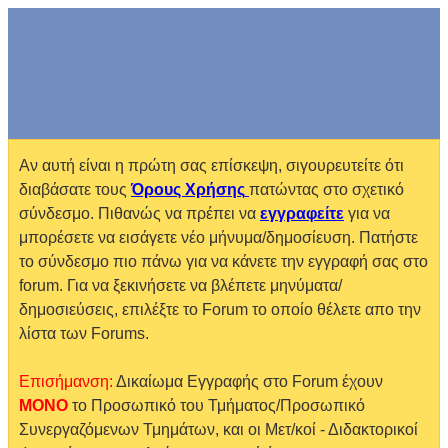
Αν αυτή είναι η πρώτη σας επίσκεψη, σιγουρευτείτε ότι
διαβάσατε τους
Όρους Χρήσης
πατώντας στο σχετικό
σύνδεσμο. Πιθανώς να πρέπει να
εγγραφείτε
για να
μπορέσετε να εισάγετε νέο μήνυμα/δημοσίευση. Πατήστε
το σύνδεσμο πιο πάνω για να κάνετε την εγγραφή σας στο
forum. Για να ξεκινήσετε να βλέπετε μηνύματα/
δημοσιεύσεις, επιλέξτε το Forum το οποίο θέλετε απο την
λίστα των Forums.
Επισήμανση:
Δικαίωμα Εγγραφής στο Forum έχουν
MONO
το Προσωπικό του Τμήματος/Προσωπικό
Συνεργαζόμενων Τμημάτων, και οι Μετ/κοί - Διδακτορικοί