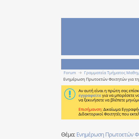
Forum
Γραμματεία Τμήματος Μαθη
Ενημέρωση Πρωτοετών Φοιτητών για τη
Αν αυτή είναι η πρώτη σας επίσ
εγγραφείτε
για να μπορέσετε ν
να ξεκινήσετε να βλέπετε μηνύμ
Επισήμανση:
Δικαίωμα Εγγραφή
Διδακτορικοί Φοιτητές που εκτε
Θέμα:
Ενημέρωση Πρωτοετών Φοι