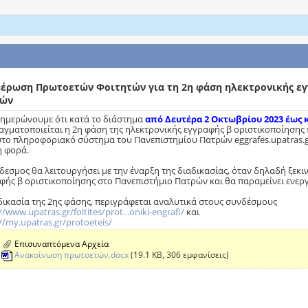
έρωση Πρωτοετών Φοιτητών για τη 2η φάση ηλεκτρονικής εγ
ρών
νημερώνουμε ότι κατά το διάστημα
από Δευτέρα 2 Οκτωβρίου 2023 έως 
αγματοποιείται η 2η φάση της ηλεκτρονικής εγγραφής β οριστικοποίησης
στο πληροφοριακό σύστημα του Πανεπιστημίου Πατρών eggrafes.upatras.gr
 φορά.
δεσμος θα λειτουργήσει με την έναρξη της διαδικασίας, όταν δηλαδή ξεκι
φής β οριστικοποίησης στο Πανεπιστήμιο Πατρών και θα παραμείνει ενεργ
δικασία της 2ης φάσης, περιγράφεται αναλυτικά στους συνδέσμους
//www.upatras.gr/foitites/prot...oniki-engrafi/
και
//my.upatras.gr/protoeteis/
Επισυναπτόμενα Αρχεία
Ανακοίνωση πρωτοετών.docx‎
(19.1 KB, 306 εμφανίσεις)