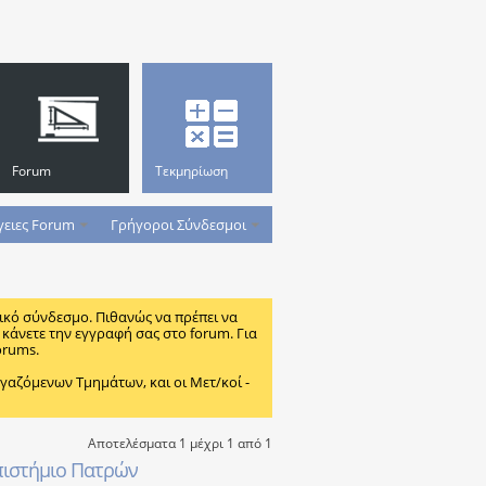
Forum
Τεκμηρίωση
γειες Forum
Γρήγοροι Σύνδεσμοι
ικό σύνδεσμο. Πιθανώς να πρέπει να
κάνετε την εγγραφή σας στο forum. Για
orums.
ζόμενων Τμημάτων, και οι Μετ/κοί -
Αποτελέσματα 1 μέχρι 1 από 1
πιστήμιο Πατρών