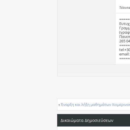
Τελευτα
=====
Ευτυχ
Γραμμ
(γραφ
Πανεπ
265 04
=====
tel:+3
email
=====
«
Έναρξη και λήξη μαθημάτων Χειμερινο
Δικαιώματα Δημοσιεύσεων