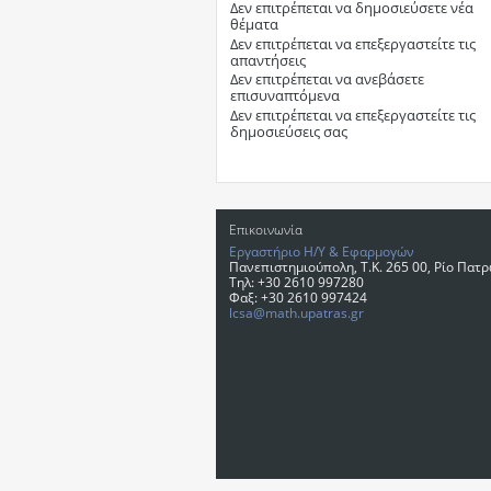
Δεν επιτρέπεται
να δημοσιεύσετε νέα
θέματα
Δεν επιτρέπεται
να επεξεργαστείτε τις
απαντήσεις
Δεν επιτρέπεται
να ανεβάσετε
επισυναπτόμενα
Δεν επιτρέπεται
να επεξεργαστείτε τις
δημοσιεύσεις σας
Επικοινωνία
Εργαστήριο Η/Υ & Εφαρμογών
Πανεπιστημιούπολη, T.K. 265 00, Ρίο Πατ
Τηλ: +30 2610 997280
Φαξ: +30 2610 997424
lcsa@math.upatras.gr