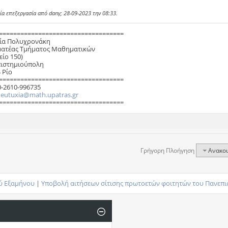
ία επεξεργασία από dany; 28-09-2023 την
08:33
.
===================================
ία Πολυχρονάκη
ατέας Τμήματος Μαθηματικών
είο 150)
ιστημιούπολη
 Ρίο
===================================
0-2610-996735
:
eutuxia@math.upatras.gr
===================================
Γρήγορη Πλοήγηση
Ανακο
ύ Εξαμήνου
|
Υποβολή αιτήσεων σίτισης πρωτοετών φοιτητών του Πανεπισ