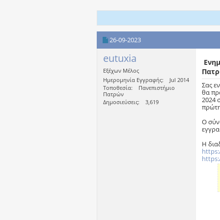
26-09-2023
eutuxia
Ενημ
Εξέχων Μέλος
Πατ
Ημερομηνία Εγγραφής
Jul 2014
Σας ε
Τοποθεσία
Πανεπιστήμιο
θα πρ
Πατρών
2024 
Δημοσιεύσεις
3,619
πρώτη
Ο σύν
εγγρα
Η δια
https:
https: