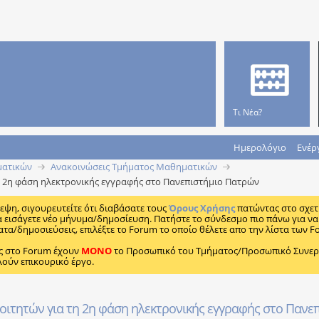
Τι Νέα?
Ημερολόγιο
Ενέρ
ματικών
Ανακοινώσεις Τμήματος Μαθηματικών
 2η φάση ηλεκτρονικής εγγραφής στο Πανεπιστήμιο Πατρών
κεψη, σιγουρευτείτε ότι διαβάσατε τους
Όρους Χρήσης
πατώντας στο σχετ
α εισάγετε νέο μήνυμα/δημοσίευση. Πατήστε το σύνδεσμο πιο πάνω για να 
ατα/δημοσιεύσεις, επιλέξτε το Forum το οποίο θέλετε απο την λίστα των F
ς στο Forum έχουν
MONO
το Προσωπικό του Τμήματος/Προσωπικό Συνεργα
λούν επικουρικό έργο.
τητών για τη 2η φάση ηλεκτρονικής εγγραφής στο Πανε