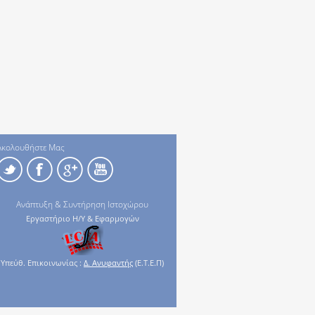
Ακολουθήστε Μας
Ανάπτυξη & Συντήρηση Ιστοχώρου
Εργαστήριο Η/Υ & Εφαρμογών
Υπεύθ. Επικοινωνίας :
Δ. Ανυφαντής
(Ε.Τ.Ε.Π)