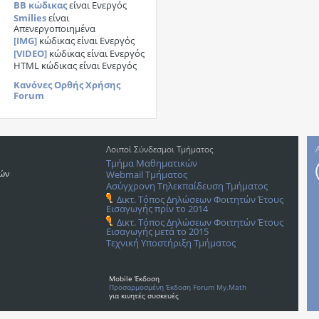
BB κώδικας
είναι
Ενεργός
Smilies
είναι
Απενεργοποιημένα
[IMG]
κώδικας είναι
Ενεργός
[VIDEO]
κώδικας είναι
Ενεργός
HTML κώδικας είναι
Ενεργός
Κανόνες Ορθής Χρήσης
Forum
Λοιποί Σύνδεσμοι Τμήματος
Τμήμα Μαθηματικών
ρών
Webmail Τμήματος
Ασύγχρονη Τηλεκπαίδευση Τμήματος
Δικτ. Τόπος Δηλώσεων Φοιτητών Έτους
Εισαγωγής πρίν το 2014
Δικτ. Τόπος Δηλώσεων Φοιτητών Έτους
Εισαγωγής μετά το 2015
Τεχνική Υποστήριξη Τμήματος
Mobile Έκδοση
Προσαρμοσμένη Έκδοση Forum My.Math
για κινητές συσκευές