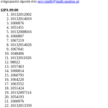
ενημερώσει άμεσα στο
secr-math@math.upatras.gr
ΩΡΑ 09:00
10132012002
10132014010
1060876
1051451
10132008016
1060807
1067219
10132014026
1067041
1048406
10132011026
98022
1057463
1060814
1060795
1064220
1063552
1051424
10132007114
1054193
1060976
10132013359