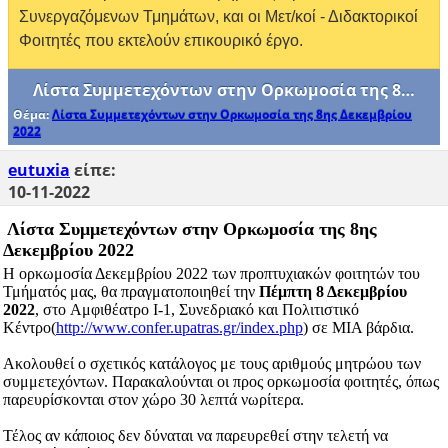
Συνεργαζόμενων Τμημάτων, και οι Μετ/κοί - Διδακτορικοί
Φοιτητές που εκτελούν επικουρικό έργο.
Λίστα Συμμετεχόντων στην Ορκωμοσία της 8ης Δεκεμβρίου 2022
Θέμα:
Λίστα Συμμετεχόντων στην Ορκωμοσία της 8ης Δεκεμβρίου
2022
eutuxia
είπε:
10-11-2022
Λίστα Συμμετεχόντων στην Ορκωμοσία της 8ης
Δεκεμβρίου 2022
Η ορκωμοσία Δεκεμβρίου 2022 των προπτυχιακών φοιτητών του
Τμήματός μας, θα πραγματοποιηθεί την
Πέμπτη 8 Δεκεμβρίου
2022
, στo Αμφιθέατρο Ι-1, Συνεδριακό και Πολιτιστικό
Κέντρο(
http://www.confer.upatras.gr/index.php
) σε ΜΙΑ βάρδια.
Ακολουθεί ο σχετικός κατάλογος με τους αριθμούς μητρώου των
συμμετεχόντων. Παρακαλούνται οι προς ορκωμοσία φοιτητές, όπως
παρευρίσκονται στον χώρο 30 λεπτά νωρίτερα.
Τέλος αν κάποιος δεν δύναται να παρευρεθεί στην τελετή να