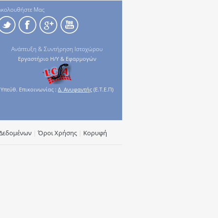
Ακολουθήστε Μας
Ανάπτυξη & Συντήρηση Ιστοχώρου
Εργαστήριο Η/Υ & Εφαρμογών
Υπεύθ. Επικοινωνίας :
Δ. Ανυφαντής
(Ε.Τ.Ε.Π)
Δεδομένων
|
Όροι Χρήσης
|
Κορυφή