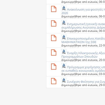
Δημιουργήθηκε από
eutuxia
‎, 06
Ανακοίνωση για φοιτητές 
2026
Δημιουργήθηκε από
eutuxia
‎, 06
Ενημερωτική (γενική) ανα
συμπλήρωσης Ανώτατης Διάρκ
Δημιουργήθηκε από
eutuxia
‎, 06
Επικαιροποιημένος Κατάλο
ΜΑΘΗΜΑΤΙΚΩΝ της ΣΘΕ
Δημιουργήθηκε από
eutuxia
‎, 22
Έναρξη Ηλεκτρονικής Αξι
Προγραμμάτων Σπουδών
Δημιουργήθηκε από
eutuxia
‎, 20
Πρόγραμμα χορήγησης υποτ
σε ευπαθείς κοινωνικές ομάδες
Δημιουργήθηκε από
eutuxia
‎, 03
Συνέχιση Φοίτησης για Συ
Δημιουργήθηκε από
eutuxia
‎, 29