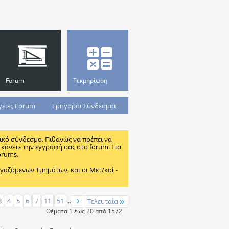
Forum
Τεκμηρίωση
γειες Forum
Γρήγοροι Σύνδεσμοι
ικό σύνδεσμο. Πιθανώς να πρέπει να
κάνετε την εγγραφή σας στο forum. Για
orums.
ζόμενων Τμημάτων, και οι Μετ/κοί -
3
4
5
6
7
11
51
...
Τελευταία
Θέματα 1 έως 20 από 1572