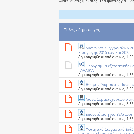
Ανακοινώσεις Τμήματος - Γραμματείας για Εκδηλ
Τίτλος
/
Δημιουργός
Ανανεώσεις Εγγραφών για 
Εισαγωγής 2015 έως και 2025
Δημιουργήθηκε από
eutuxia
‎, 1 
Πρόγραμμα εξεταστικής Σ
ΓΑΛΛΙΚΑ
Δημιουργήθηκε από
eutuxia
‎, 1 
Θεσμός "Ακροατής Πανεπ
Δημιουργήθηκε από
eutuxia
‎, 2 
Λίστα Συμμετεχόντων στη
Δημιουργήθηκε από
eutuxia
‎, 2 
Επανεξέταση για Bελτίωσ
Δημιουργήθηκε από
eutuxia
‎, 4 
Φοιτητικό Στεγαστικό Επ
για το Aκαδημαϊκό Έτος 2025-