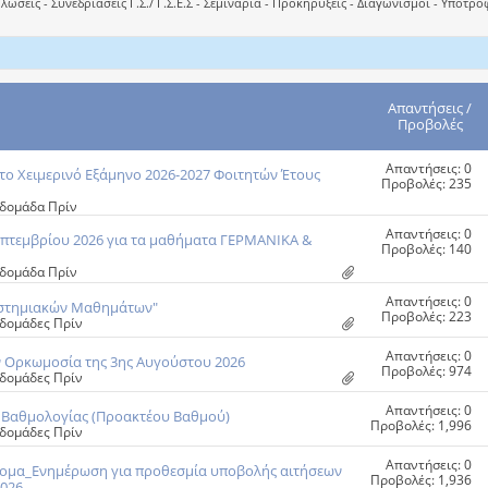
ώσεις - Συνεδριάσεις Γ.Σ./ Γ.Σ.Ε.Σ - Σεμινάρια - Προκηρύξεις - Διαγωνισμοί - Υποτ
Απαντήσεις
/
Προβολές
Απαντήσεις: 0
το Χειμερινό Εξάμηνο 2026-2027 Φοιτητών Έτους
Προβολές: 235
Εβδομάδα Πρίν
Απαντήσεις: 0
επτεμβρίου 2026 για τα μαθήματα ΓΕΡΜΑΝΙΚΑ &
Προβολές: 140
Εβδομάδα Πρίν
Απαντήσεις: 0
ιστημιακών Μαθημάτων"
Προβολές: 223
Εβδομάδες Πρίν
Απαντήσεις: 0
ν Ορκωμοσία της 3ης Αυγούστου 2026
Προβολές: 974
Εβδομάδες Πρίν
Απαντήσεις: 0
η Bαθμολογίας (Προακτέου Βαθμού)
Προβολές: 1,996
Εβδομάδες Πρίν
Απαντήσεις: 0
ίδομα_Ενημέρωση για προθεσμία υποβολής αιτήσεων
Προβολές: 1,936
2026