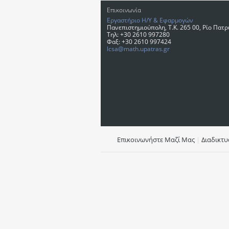
Επικοινωνία
Εργαστήριο Η/Υ & Εφαρμογών
Πανεπιστημιούπολη, T.K. 265 00, Ρίο Πατ
Τηλ: +30 2610 997280
Φαξ: +30 2610 997424
lcsa@math.upatras.gr
Επικοινωνήστε Μαζί Μας
|
Διαδικτ