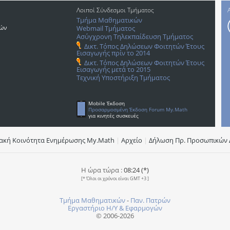
Λοιποί Σύνδεσμοι Τμήματος
Τμήμα Μαθηματικών
ρών
Webmail Τμήματος
Ασύγχρονη Τηλεκπαίδευση Τμήματος
Δικτ. Τόπος Δηλώσεων Φοιτητών Έτους
Εισαγωγής πρίν το 2014
Δικτ. Τόπος Δηλώσεων Φοιτητών Έτους
Εισαγωγής μετά το 2015
Τεχνική Υποστήριξη Τμήματος
Mobile Έκδοση
Προσαρμοσμένη Έκδοση Forum My.Math
για κινητές συσκευές
υακή Κοινότητα Ενημέρωσης Μy.Math
|
Αρχείο
|
Δήλωση Πρ. Προσωπικών 
Η ώρα τώρα :
08:24 (*)
[* Όλοι οι χρόνοι είναι GMT +3 ]
Τμήμα Μαθηματικών
-
Παν. Πατρών
Εργαστήριο Η/Υ & Εφαρμογών
© 2006-2026