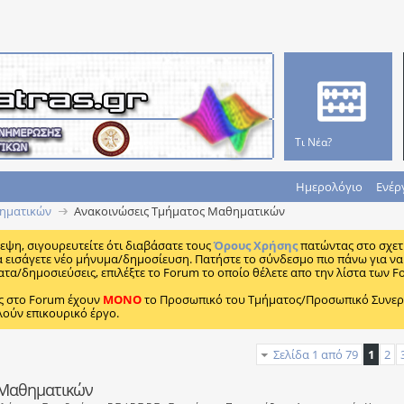
Τι Νέα?
Ημερολόγιο
Ενέρ
ηματικών
Ανακοινώσεις Τμήματος Μαθηματικών
κεψη, σιγουρευτείτε ότι διαβάσατε τους
Όρους Χρήσης
πατώντας στο σχετ
α εισάγετε νέο μήνυμα/δημοσίευση. Πατήστε το σύνδεσμο πιο πάνω για να 
ατα/δημοσιεύσεις, επιλέξτε το Forum το οποίο θέλετε απο την λίστα των F
ς στο Forum έχουν
MONO
το Προσωπικό του Τμήματος/Προσωπικό Συνεργα
λούν επικουρικό έργο.
Σελίδα 1 από 79
1
2
 Μαθηματικών