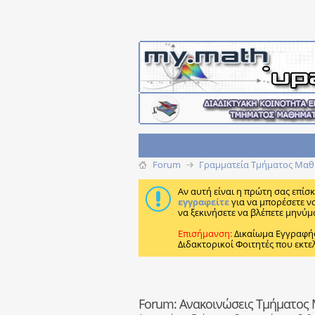
Forum
Γραμματεία Τμήματος Μαθ
Αν αυτή είναι η πρώτη σας επίσ
εγγραφείτε
για να μπορέσετε ν
να ξεκινήσετε να βλέπετε μηνύμ
Επισήμανση:
Δικαίωμα Εγγραφή
Διδακτορικοί Φοιτητές που εκτε
Forum:
Ανακοινώσεις Τμήματος