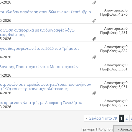
-05-2026
Απαντήσεις: 0
που έλαβαν παράταση σπουδών έως και Σεπτέμβριο
Προβολές: 4,276
-05-2026
Απαντήσεις: 0
κοίνωση αναφορικά με τις διαγραφές λόγω
Προβολές: 4,231
ειας Φοίτησης
-05-2026
Απαντήσεις: 0
γος Διαγραφέντων έτους 2025 του Τμήματος
Προβολές: 4,882
-04-2026
Απαντήσεις: 0
ολόγησης Προπτυχιακών και Μεταπτυχιακών
Προβολές: 3,361
-04-2026
Απαντήσεις: 0
ροφιών σε επιμελείς φοιτητές/τριες που ανήκουν
Προβολές: 5,051
 (ΕΚΟ) και σε τρίτεκνους/πολύτεκνους
-04-2026
Απαντήσεις: 0
γκεκριμένους Φοιτητές με Απόφαση Συγκλήτου
Προβολές: 6,327
-03-2026
Σελίδα 1 από 79
1
2
Γρήγορη Πλοήγηση
Ανακο