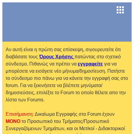
Αν αυτή είναι η πρώτη σας επίσκεψη, σιγουρευτείτε ότι
διαβάσατε τους
Όρους Χρήσης
πατώντας στο σχετικό
σύνδεσμο. Πιθανώς να πρέπει να
εγγραφείτε
για να
μπορέσετε να εισάγετε νέο μήνυμα/δημοσίευση. Πατήστε
το σύνδεσμο πιο πάνω για να κάνετε την εγγραφή σας στο
forum. Για να ξεκινήσετε να βλέπετε μηνύματα/
δημοσιεύσεις, επιλέξτε το Forum το οποίο θέλετε απο την
λίστα των Forums.
Επισήμανση:
Δικαίωμα Εγγραφής στο Forum έχουν
MONO
το Προσωπικό του Τμήματος/Προσωπικό
Συνεργαζόμενων Τμημάτων, και οι Μετ/κοί - Διδακτορικοί