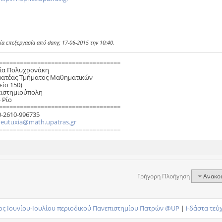
ία επεξεργασία από dany; 17-06-2015 την
10:40
.
===================================
ία Πολυχρονάκη
ατέας Τμήματος Μαθηματικών
είο 150)
ιστημιούπολη
 Ρίο
===================================
0-2610-996735
:
eutuxia@math.upatras.gr
===================================
Γρήγορη Πλοήγηση
Ανακο
ος Ιουνίου-Ιουλίου περιοδικού Πανεπιστημίου Πατρών @UP
|
i-δάστα τεύ