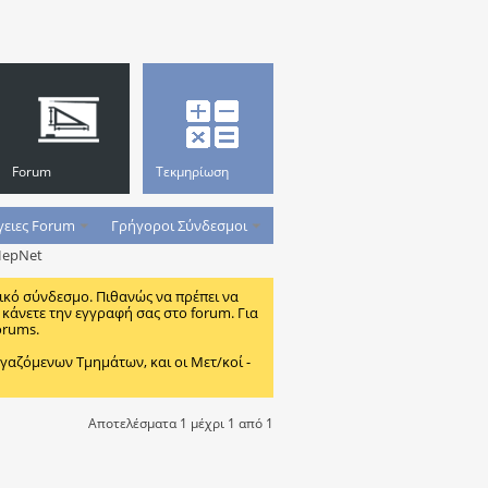
Forum
Τεκμηρίωση
γειες Forum
Γρήγοροι Σύνδεσμοι
HepNet
ικό σύνδεσμο. Πιθανώς να πρέπει να
κάνετε την εγγραφή σας στο forum. Για
orums.
ζόμενων Τμημάτων, και οι Μετ/κοί -
Αποτελέσματα 1 μέχρι 1 από 1