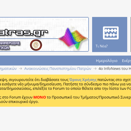
Τι Νέα?
Ημερολόγιο
Ενέρ
ηματικών
Ανακοινώσεις Πανεπιστημίου Πατρών
4ο InfoNews του 
κεψη, σιγουρευτείτε ότι διαβάσατε τους
Όρους Χρήσης
πατώντας στο σχετ
α εισάγετε νέο μήνυμα/δημοσίευση. Πατήστε το σύνδεσμο πιο πάνω για να 
ατα/δημοσιεύσεις, επιλέξτε το Forum το οποίο θέλετε απο την λίστα των F
ς στο Forum έχουν
MONO
το Προσωπικό του Τμήματος/Προσωπικό Συνεργα
λούν επικουρικό έργο.