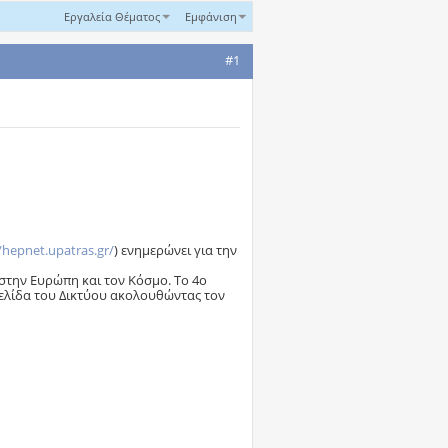
Εργαλεία Θέματος
Εμφάνιση
#1
/hepnet.upatras.gr/
) ενημερώνει για την
στην Ευρώπη και τον Κόσμο. Το 4ο
σελίδα του Δικτύου ακολουθώντας τον