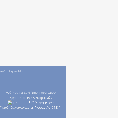
Ακολουθήστε Μας
Ανάπτυξη & Συντήρηση Ιστοχώρου
Εργαστήριο Η/Υ & Εφαρμογών
Υπεύθ. Επικοινωνίας :
Δ. Ανυφαντής
(Ε.Τ.Ε.Π)