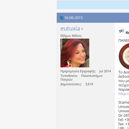
16-06-2015
eutuxia
4
Εξέχων Μέλος
ΠΑΝΕ
Ημερομηνία Εγγραφής
Jul 2014
Το Δι
Τοποθεσία
Πανεπιστήμιο
έκδοσ
Πατρών
του μ
Δημοσιεύσεις
3,619
τεύχο
παρακ
http:/
Stame
Univer
Unive
Gr-26
tel: +
fax: +
URL:
h