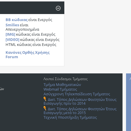
BB κώδικας
είναι
Ενεργός
Smilies
είναι
Απενεργοποιημένα
[IMG]
κώδικας είναι
Ενεργός
[VIDEO]
κώδικας είναι
Ενεργός
HTML κώδικας είναι
Ενεργός
Κανόνες Ορθής Χρήσης
Forum
Λοιποί Σύνδεσμοι Τμήματος
Τμήμα Μαθηματικών
ρών
Webmail Τμήματος
Ασύγχρονη Τηλεκπαίδευση Τμήματος
Δικτ. Τόπος Δηλώσεων Φοιτητών Έτους
Εισαγωγής πρίν το 2014
Δικτ. Τόπος Δηλώσεων Φοιτητών Έτους
Εισαγωγής μετά το 2015
Τεχνική Υποστήριξη Τμήματος