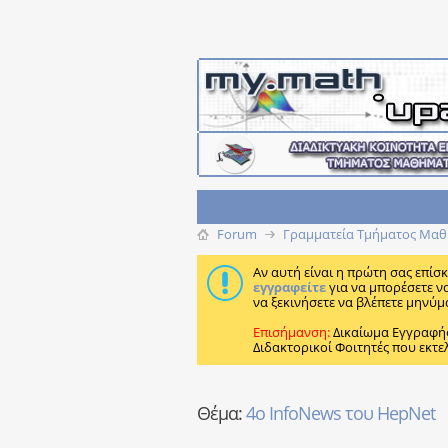
Forum
Γραμματεία Τμήματος Μαθ
Αν αυτή είναι η πρώτη σας επίσ
εγγραφείτε
για να μπορέσετε ν
να ξεκινήσετε να βλέπετε μηνύμ
Επισήμανση:
Δικαίωμα Εγγραφή
Διδακτορικοί Φοιτητές που εκτε
Θέμα:
4ο InfoNews του HepNet