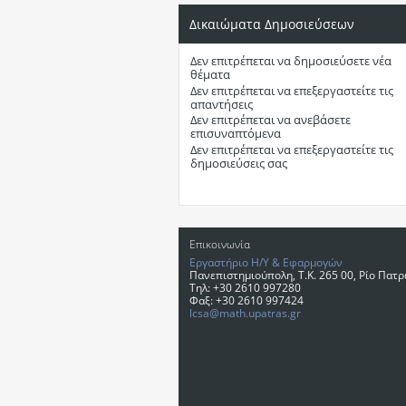
Δικαιώματα Δημοσιεύσεων
Δεν επιτρέπεται
να δημοσιεύσετε νέα
θέματα
Δεν επιτρέπεται
να επεξεργαστείτε τις
απαντήσεις
Δεν επιτρέπεται
να ανεβάσετε
επισυναπτόμενα
Δεν επιτρέπεται
να επεξεργαστείτε τις
δημοσιεύσεις σας
Επικοινωνία
Εργαστήριο Η/Υ & Εφαρμογών
Πανεπιστημιούπολη, T.K. 265 00, Ρίο Πατ
Τηλ: +30 2610 997280
Φαξ: +30 2610 997424
lcsa@math.upatras.gr