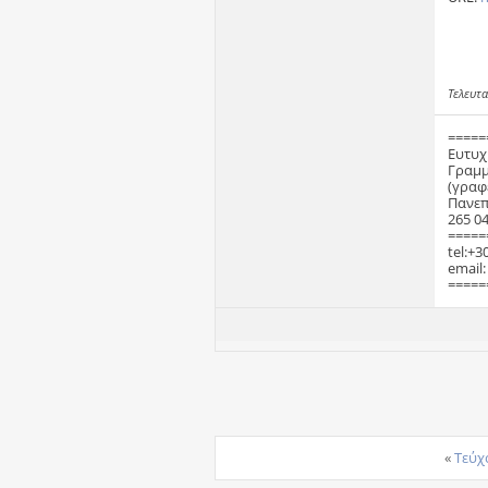
Τελευτα
=====
Ευτυχ
Γραμμ
(γραφ
Πανεπ
265 04
=====
tel:+3
email
=====
«
Τεύχ