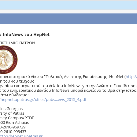
ο InfoNews του HepNet
ΠΙΣΤΗΜΙΟ ΠΑΤΡΩΝ
απανεπιστημιακό Δίκτυο "Πολιτικές Ανώτατης Εκπαίδευσης" HepNet (
http:/
η του 4ου τεύχους
ηνιαίου ενημερωτικού του Δελτίου InfoNews για την Ανώτατη Εκπαίδευση 
ς του ενημερωτικού Δελτίου InfoNews μπορεί κανείς να το βρει στην ιστο
άτω σύνδεσμο:
/hepnet.upatras.gr/xfiles/pubs...ews_2015_4.pdf
los Georgios
sity of Patras
rsity Campus/PTDE
500 Rion Achaias
30-2610-969729
30-2610-993437
ttp://hepnet.upatras.gr