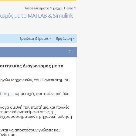
Αποτελέσματα 1 μέχρι 1 από 1
ισμός με το MATLAB & Simulink -
Εργαλεία Θέματος
Εμφάνιση
#1
Φοιτητικός Διαγωνισμός με το
πηγών Μηχανικών, του Πανεπιστημίου
tion
με συμμετοχές φοιτητών από όλα
ιόλογα διεθνή πανεπιστήμια και πολλές
τημονικά αντικείμενα όπως η
λεγχος συστημάτων, η μηχανική μάθηση
ονται να αποκτήσουν γνώσεις και
ύνδεσμο.