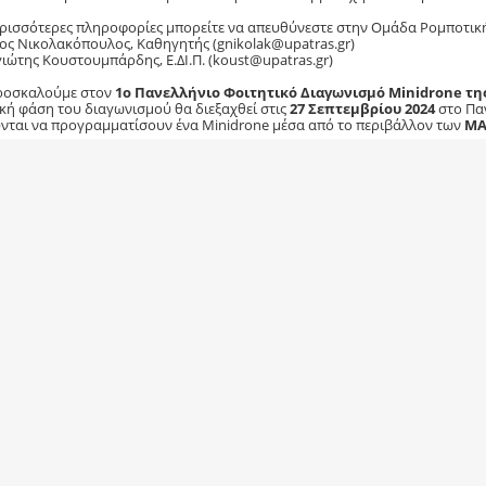
ερισσότερες πληροφορίες μπορείτε να απευθύνεστε στην Ομάδα Ρομποτική
ος Νικολακόπουλος, Καθηγητής (gnikolak@upatras.gr)
ιώτης Κουστουμπάρδης, Ε.ΔΙ.Π. (koust@upatras.gr)
ροσκαλούμε στον
1ο Πανελλήνιο Φοιτητικό Διαγωνισμό Minidrone τ
ική φάση του διαγωνισμού θα διεξαχθεί στις
27 Σεπτεμβρίου 2024
στο Πα
νται να προγραμματίσουν ένα Minidrone μέσα από το περιβάλλον των
MA
ύρος: Virtual Προσομοίωση
- Χρησιμοποιήστε το Simulink για να δημιου
rone που θα ολοκληρώνει ορισμένες εργασίες, όπως πτήση σε προκαθορισ
κριμένο σημείο. Η
προθεσμία υποβολής της αίτησης συμμετοχής είναι 
 υποβολής του μοντέλου Simulink είναι η
5η Ιουλίου 2024
.
ύρος: Υλοποίηση του μοντέλου σε πραγματικό Minidrone
- Οι κορυφαί
κληθούν στο
Πανεπιστήμιο Πατρών
στις
27 Σεπτεμβρίου 2024
, για να 
ατική πίστα χρησιμοποιώντας
Parrot Mambo Minidrones
.
ε περισσότερες λεπτομέρειες, συμπεριλαμβανομένου του προγράμματος τ
τοχής αλλά και αξιολόγησης των μοντέλων στο παρακάτω link:
ΟΦΟΡΙΕΣ ΚΑΙ ΕΓΓΡΑΦΗ ΓΙΑ ΤΟΝ MINIDRONE ΔΙΑΓΩΝΙΣΜΟ
===================================
ία Πολυχρονάκη
ατέας Τμήματος Μαθηματικών