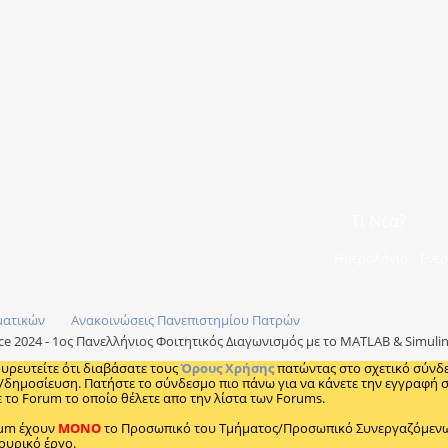
Τι Νέα?
Ημερολόγιο
Ενέρ
ματικών
Ανακοινώσεις Πανεπιστημίου Πατρών
e 2024 - 1ος Πανελλήνιος Φοιτητικός Διαγωνισμός με το MATLAB & Simuli
ουρευτείτε ότι διαβάσατε τους
Όρους Χρήσης
πατώντας στο σχετικό σύνδ
/δημοσίευση. Πατήστε το σύνδεσμο πιο πάνω για να κάνετε την εγγραφή σα
 το Forum το οποίο θέλετε απο την λίστα των Forums.
rum έχουν
MONO
το Προσωπικό του Τμήματος/Προσωπικό Συνεργαζόμενων 
ουρικό έργο.