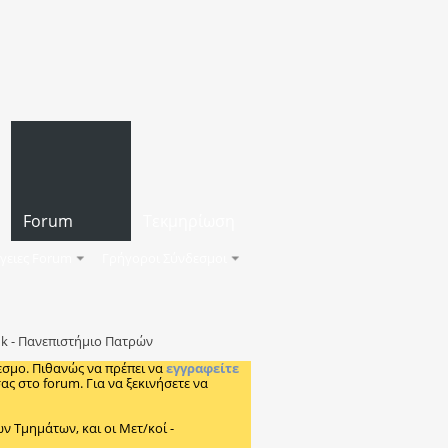
Forum
Τεκμηρίωση
γειες Forum
Γρήγοροι Σύνδεσμοι
nk - Πανεπιστήμιο Πατρών
εσμο. Πιθανώς να πρέπει να
εγγραφείτε
ς στο forum. Για να ξεκινήσετε να
Τμημάτων, και οι Μετ/κοί -