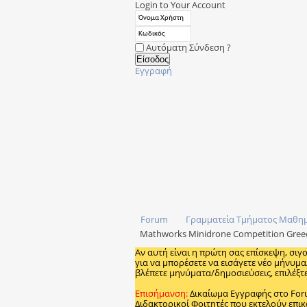
Login to Your Account
Αυτόματη Σύνδεση ?
Εγγραφή
Forum
Γραμματεία Τμήματος Μαθη
Mathworks Minidrone Competition Greec
Αν αυτή είναι η πρώτη σας επίσκεψη, σιγ
για να μπορέσετε να εισάγετε νέο μήνυμα
βλέπετε μηνύματα/δημοσιεύσεις, επιλέξτε
Επισήμανση:
Δικαίωμα Εγγραφής στο Fo
Διδακτορικοί Φοιτητές που εκτελούν επικ