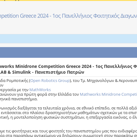
etition Greece 2024 - 1ος Πανελλήνιος Φοιτητικός Διαγων
works Minidrone Competition Greece 2024 - 1ος Πανελλήνιος 
AB & Simulink - Πανεπιστήμιο Πατρών
δα Ρομποτικής (
Open Robotics Group
), του Τμ. Μηχανολόγων & Αεροναυ
ών
νεργασία με την
MathWorks
ανώνουν για πρώτη φορά στην Ελλάδα τον
Mathworks Minidrone Competi
ληνικά πανεπιστήμια.
γωνισμός διεξάγεται τα τελευταία χρόνια, σε εθνικό επίπεδο, σε πολλά αξ
 εντάσσεται στο πλαίσιο δραστηριοτήτων μαθημάτων σχετικών με τα επισ
τική, η μοντελοποίηση φυσικών συστημάτων, η επεξεργασία εικόνας, ο έ
με τις φοιτήτριες και τους φοιτητές του πανεπιστημίου μας που ενδιαφέρ
ρία στα παραπάνω αντικείμενα να δηλώσουν συμμετοχή στον παρακάτω σ