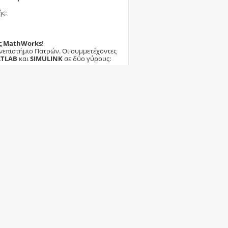
ς:
ης MathWorks
!
νεπιστήμιο Πατρών. Οι συμμετέχοντες
TLAB
και
SIMULINK
σε δύο γύρους:
ργήσετε ένα μοντέλο προσομοίωσης του
μένη πορεία και προσγείωση σε
η 15η Ιουνίου 2024
και η τελευταία
ες ομάδες του 1ου Γύρου θα
αναπτύξουν το μοντέλο Simulink σε
ου διαγωνισμού, του τρόπου