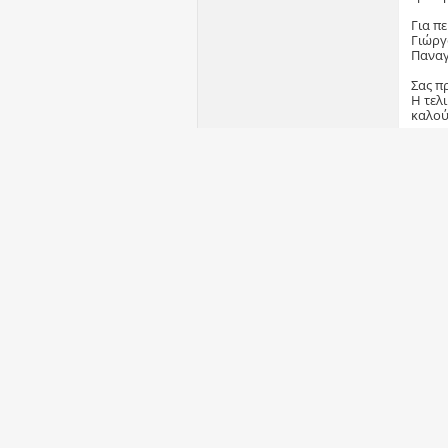
Για π
Γιώργ
Παναγ
Σας π
Η τελ
καλού
1ος Γ
Minid
συγκε
ημέρα
2ος Γ
προσ
πραγμ
Βρείτ
συμμε
ΠΛΗΡ
=====
Ευτυχ
Γραμμ