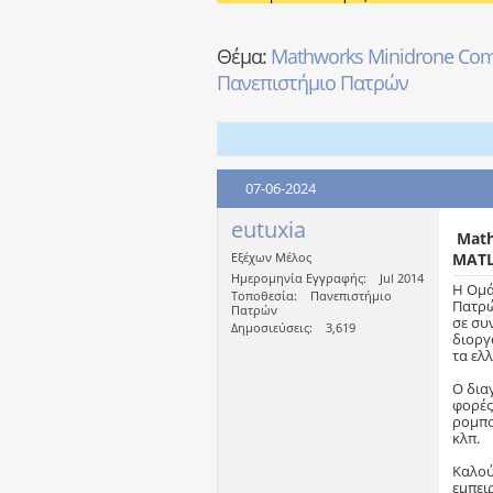
Θέμα:
Mathworks Minidrone Comp
Πανεπιστήμιο Πατρών
07-06-2024
eutuxia
Math
Εξέχων Μέλος
MATL
Ημερομηνία Εγγραφής
Jul 2014
Η Ομά
Τοποθεσία
Πανεπιστήμιο
Πατρ
Πατρών
σε συ
Δημοσιεύσεις
3,619
διοργ
τα ελ
Ο δια
φορές
ρομπο
κλπ.
Καλού
εμπει