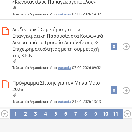
«Κωνσταντίνος Παπαγεωργόπουλος»
Τελευταία Δημοσίευση Από
eutuxia
07-05-2026
14:32
Διαδικτυακό Σεμινάριο για την
Επαγγελματική Παρουσία στα Κοινωνικά
Δίκτυα από το Γραφείο Διασύνδεσης &
0
Επιχειρηματικότητας με τη συμμετοχή
της Χ.Ε.Ν.
Τελευταία Δημοσίευση Από
eutuxia
07-05-2026
09:52
Πρόγραμμα Σίτισης για τον Μήνα Μάιο
2026
0
Τελευταία Δημοσίευση Από
eutuxia
24-04-2026
13:13
1
2
3
4
5
6
7
8
9
10
11
12
13
14
15
16
17
18
19
20