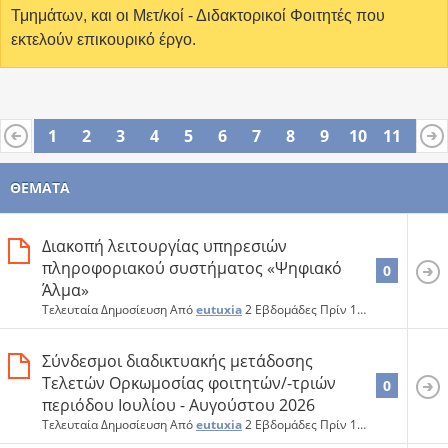
Τμημάτων, και οι Μετ/κοί - Διδακτορικοί Φοιτητές που
εκτελούν επικουρικό έργο.
1
2
3
4
5
6
7
8
9
10
11
12
13
14
15
16
17
18
19
20
ΘΈΜΑΤΑ
Διακοπή λειτουργίας υπηρεσιών
πληροφοριακού συστήματος «Ψηφιακό
0
Άλμα»
Τελευταία Δημοσίευση Από
eutuxia
2 Εβδομάδες Πρίν
14:47
Σύνδεσμοι διαδικτυακής μετάδοσης
Τελετών Ορκωμοσίας φοιτητών/-τριών
0
περιόδου Ιουλίου - Αυγούστου 2026
Τελευταία Δημοσίευση Από
eutuxia
2 Εβδομάδες Πρίν
15:52