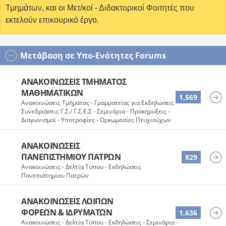
Τμημάτων, και οι Μετ/κοί - Διδακτορικοί Φοιτητές που
εκτελούν επικουρικό έργο.
Μετάβαση σε Υπο-Ενότητες Forums
ΑΝΑΚΟΙΝΏΣΕΙΣ ΤΜΉΜΑΤΟΣ
ΜΑΘΗΜΑΤΙΚΏΝ
1,569
Ανακοινώσεις Τμήματος - Γραμματείας για Εκδηλώσεις -
Συνεδριάσεις Γ.Σ./ Γ.Σ.Ε.Σ - Σεμινάρια - Προκηρύξεις -
Διαγωνισμοί - Υποτροφίες - Ορκωμοσίες Πτυχιούχων
ΑΝΑΚΟΙΝΏΣΕΙΣ
ΠΑΝΕΠΙΣΤΗΜΊΟΥ ΠΑΤΡΏΝ
829
Ανακοινώσεις - Δελτία Τύπου - Εκδηλώσεις
Πανεπιστημίου Πατρών
ΑΝΑΚΟΙΝΏΣΕΙΣ ΛΟΙΠΏΝ
ΦΟΡΈΩΝ & ΙΔΡΥΜΆΤΩΝ
1,636
Ανακοινώσεις - Δελτία Τύπου - Εκδηλώσεις - Σεμινάρια -