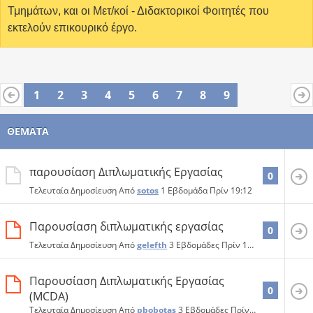
Τμημάτων, και οι Μετ/κοί - Διδακτορικοί Φοιτητές που
εκτελούν επικουρικό έργο.
1
2
3
4
5
6
7
8
9
ΘΈΜΑΤΑ
παρουσίαση Διπλωματικής Εργασίας
0
Τελευταία Δημοσίευση Από
sotos
1 Εβδομάδα Πρίν
19:12
Παρουσίαση διπλωματικής εργασίας
0
Τελευταία Δημοσίευση Από
gelefth
3 Εβδομάδες Πρίν
14:07
Παρουσίαση Διπλωματικής Εργασίας
0
(MCDA)
Τελευταία Δημοσίευση Από
pbobotas
3 Εβδομάδες Πρίν
13:25