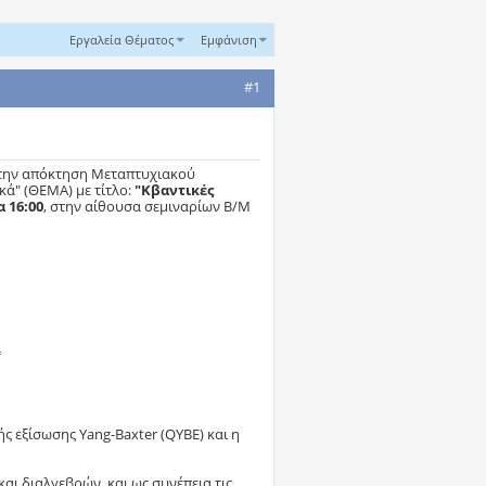
Εργαλεία Θέματος
Εμφάνιση
#1
α την απόκτηση Μεταπτυχιακού
ά" (ΘΕΜΑ) με τίτλο:
"Κβαντικές
 16:00
, στην αίθουσα σεμιναρίων Β/Μ
=
ής εξίσωσης Yang-Baxter (QYBE) και η
ι διαλγεβρών, και ως συνέπεια τις