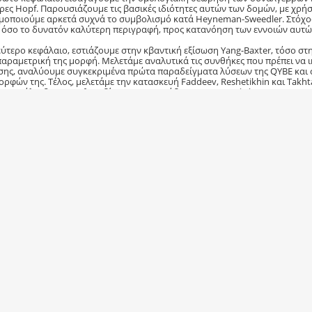
ρες Hopf. Παρουσιάζουμε τις βασικές ιδιότητες αυτών των δομών, με χρ
μοποιούμε αρκετά συχνά το συμβολισμό κατά Heyneman-Sweedler. Στόχος 
 όσο το δυνατόν καλύτερη περιγραφή, προς κατανόηση των εννοιών αυτώ
εύτερο κεφάλαιο, εστιάζουμε στην κβαντική εξίσωση Yang-Baxter, τόσο στ
αραμετρική της μορφή. Μελετάμε αναλυτικά τις συνθήκες που πρέπει να ι
σης, αναλύουμε συγκεκριμένα πρώτα παραδείγματα λύσεων της QYBE και 
ορφών της. Τέλος, μελετάμε την κατασκευή Faddeev, Reshetikhin και Takhta
με τις άλγεβρες Hopf και δίνουμε το παράδειγμα της Fun��(SL2(C)).
ελευταίο κεφάλαιο της εργασίας, σχολιάζουμε μετασχηματισμούς που αφήν
ς αυτής. Δίνουμε τα παραδείγματα στη διάσταση δύο, για τις συμμετρίες τ
χηματισμό βαθμίδας. Ολοκληρώνουμε την εργασία, παραθέτοντας αποτελ
αση δύο και τρία, modulo τους μετασχηματισμούς αυτούς.
ία επεξεργασία από dany; 24-06-2025 την
13:13
.
αστάσιος Τόνγκας
Γρήγορη Πλοήγηση
Ανακοινώσεις Μ