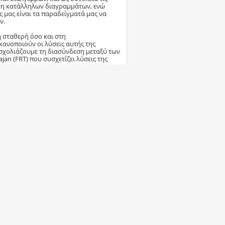
ήση κατάλληλων διαγραμμάτων, ενώ
μας είναι τα παραδείγματά μας να
ν.
η σταθερή όσο και στη
κανοποιούν οι λύσεις αυτής της
σχολιάζουμε τη διασύνδεση μεταξύ των
jan (FRT) που συσχετίζει λύσεις της
ουν αναλλοίωτη την QYBE και άρα, και
ων λύσεων καθώς και για τον
έσματα ταξινόμησης των λύσεων στη
Απάντηση με Παράθεση
εταπτυχιακών Θεμάτων - ΘΕΜΑ
Κορυφή