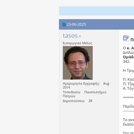
23-06-2025
tasos
Π
Εισαγωγικό Μέλος
Ο
κ. 
Διπλώ
Ομάδε
342.
Η Τρι
Π. Κα
Ημερομηνία Εγγραφής
Aug
Π. Τζ
2014
Α. Τό
Τοποθεσία
Πανεπιστήμιο
Πατρών
=====
Δημοσιεύσεις
28
Περίλ
---------
Το αν
διασύ
Στο π