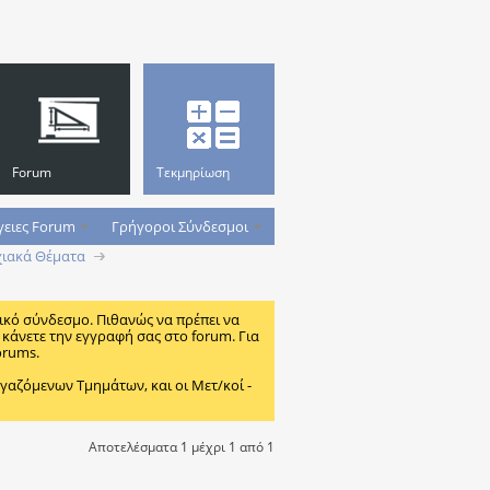
Forum
Τεκμηρίωση
γειες Forum
Γρήγοροι Σύνδεσμοι
ιακά Θέματα
ικό σύνδεσμο. Πιθανώς να πρέπει να
κάνετε την εγγραφή σας στο forum. Για
orums.
ζόμενων Τμημάτων, και οι Μετ/κοί -
Αποτελέσματα 1 μέχρι 1 από 1