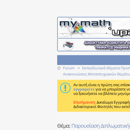
Forum
Εκπαιδευτικά Θέματα Προπτ
Ανακοινώσεις Μεταπτυχιακών Θεμάτ
Αν αυτή είναι η πρώτη σας επίσ
εγγραφείτε
για να μπορέσετε ν
να ξεκινήσετε να βλέπετε μηνύμ
Επισήμανση:
Δικαίωμα Εγγραφή
Διδακτορικοί Φοιτητές που εκτε
Θέμα:
Παρουσίαση Διπλωματικής