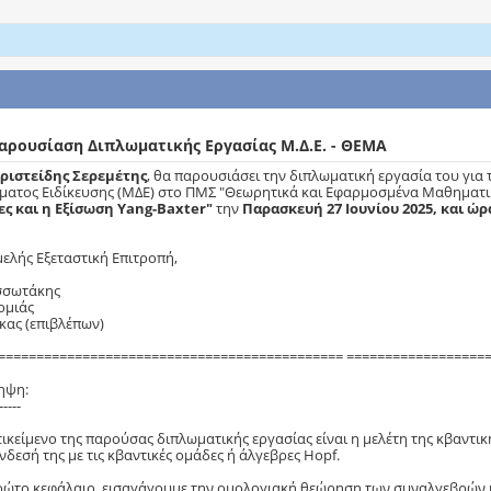
αρουσίαση Διπλωματικής Εργασίας Μ.Δ.Ε. - ΘΕΜΑ
Αριστείδης Σερεμέτης
, θα παρουσιάσει την διπλωματική εργασία του γι
ματος Ειδίκευσης (ΜΔΕ) στο ΠΜΣ "Θεωρητικά και Εφαρμοσμένα Μαθηματικ
ς και η Εξίσωση Yang-Baxter"
την
Παρασκευή 27 Ιουνίου 2025, και ώρα
μελής Εξεταστική Επιτροπή,
σσωτάκης
ερμιάς
γκας (επιβλέπων)
============================================= ==================
ηψη:
-----
τικείμενο της παρούσας διπλωματικής εργασίας είναι η μελέτη της κβαντικ
νδεσή της με τις κβαντικές ομάδες ή άλγεβρες Hopf.
ρώτο κεφάλαιο, εισαγάγουμε την ομολογιακή θεώρηση των συναλγεβρών κα