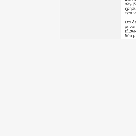
άλγεβ
χρησι
έχουν
Στο δ
μονοπ
εξίσω
δύο μ
QYBE 
Στο τ
λύσει
μετασ
διάστ
Τελευτα
-- Αν