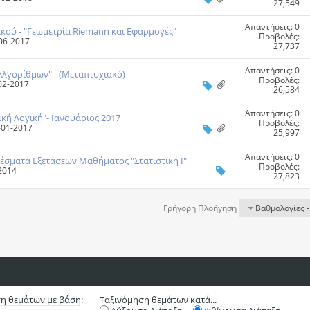
27,549
Απαντήσεις: 0
ού - "Γεωμετρία Riemann και Εφαρμογές"
Προβολές:
-06-2017
27,737
Απαντήσεις: 0
Αλγορίθμων" - (Μεταπτυχιακό)
Προβολές:
-02-2017
26,584
Απαντήσεις: 0
κή Λογική"- Ιανουάριος 2017
Προβολές:
0-01-2017
25,997
Απαντήσεις: 0
έσματα Εξετάσεων Mαθήματος "Στατιστική Ι"
Προβολές:
-2014
27,823
Γρήγορη Πλοήγηση
Βαθμολογίες -
η θεμάτων με βάση:
Ταξινόμηση θεμάτων κατά...