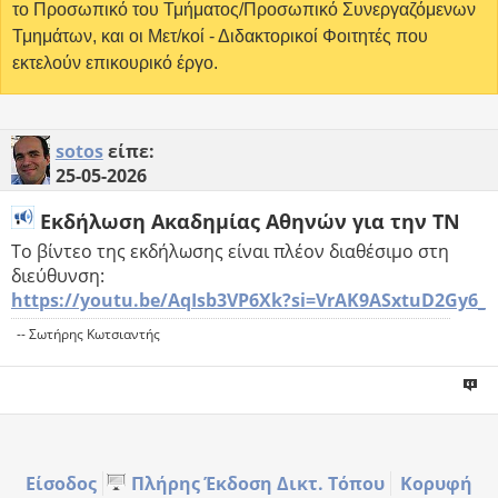
το Προσωπικό του Τμήματος/Προσωπικό Συνεργαζόμενων
Τμημάτων, και οι Μετ/κοί - Διδακτορικοί Φοιτητές που
εκτελούν επικουρικό έργο.
sotos
είπε:
25-05-2026
Εκδήλωση Ακαδημίας Αθηνών για την ΤΝ
Το βίντεο της εκδήλωσης είναι πλέον διαθέσιμο στη
διεύθυνση:
https://youtu.be/AqIsb3VP6Xk?si=VrAK9ASxtuD2Gy6_
-- Σωτήρης Κωτσιαντής
Είσοδος
Πλήρης Έκδοση Δικτ. Τόπου
Κορυφή