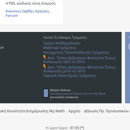
HTML κώδικας είναι
Ενεργός
Κανόνες Ορθής Χρήσης
Forum
Λοιποί Σύνδεσμοι Τμήματος
Τμήμα Μαθηματικών
ρών
Webmail Τμήματος
Ασύγχρονη Τηλεκπαίδευση Τμήματος
Δικτ. Τόπος Δηλώσεων Φοιτητών Έτους
Εισαγωγής πρίν το 2014
Δικτ. Τόπος Δηλώσεων Φοιτητών Έτους
Εισαγωγής μετά το 2015
Τεχνική Υποστήριξη Τμήματος
Mobile Έκδοση
Προσαρμοσμένη Έκδοση Forum My.Math
για κινητές συσκευές
υακή Κοινότητα Ενημέρωσης Μy.Math
|
Αρχείο
|
Δήλωση Πρ. Προσωπικών 
Η ώρα τώρα :
07:35 (*)