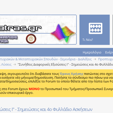
Τι Νέα?
Ημερολόγιο
Ενέρ
υχιακών & Μεταπτυχιακών Σπουδών - Σεμινάρια - Διαλέξεις
Προπτυχι
ι Λύσεις
"Συνήθεις Διαφορικές Εξισώσεις Ι" - Σημειώσεις και 4ο Φυλλά
κεψη, σιγουρευτείτε ότι διαβάσατε τους
Όρους Χρήσης
πατώντας στο σχετ
α εισάγετε νέο μήνυμα/δημοσίευση. Πατήστε το σύνδεσμο πιο πάνω για να 
ατα/δημοσιεύσεις, επιλέξτε το Forum το οποίο θέλετε απο την λίστα των F
ς στο Forum έχουν
MONO
το Προσωπικό του Τμήματος/Προσωπικό Συνεργα
λούν επικουρικό έργο.
ώσεις Ι" - Σημειώσεις και 4ο Φυλλάδιο Ασκήσεων