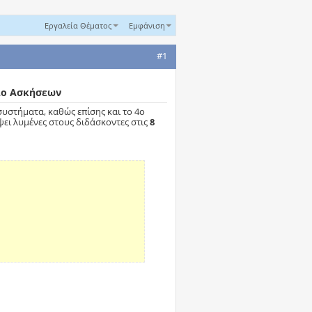
Εργαλεία Θέματος
Εμφάνιση
#1
διο Ασκήσεων
 συστήματα, καθώς επίσης και το 4ο
έψει λυμένες στους διδάσκοντες στις
8