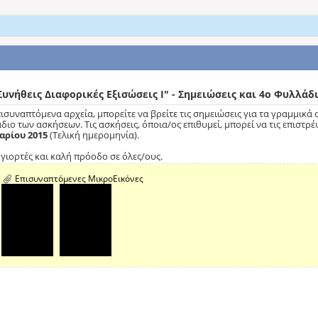
υνήθεις Διαφορικές Εξισώσεις Ι" - Σημειώσεις και 4ο Φυλλά
πισυναπτόμενα αρχεία, μπορείτε να βρείτε τις σημειώσεις για τα γραμμικά
διο των ασκήσεων. Τις ασκήσεις, όποια/ος επιθυμεί, μπορεί να τις επιστρ
αρίου 2015
(Τελική ημερομηνία).
 γιορτές και καλή πρόοδο σε όλες/ους.
Επισυναπτόμενες ΜικροΕικόνες