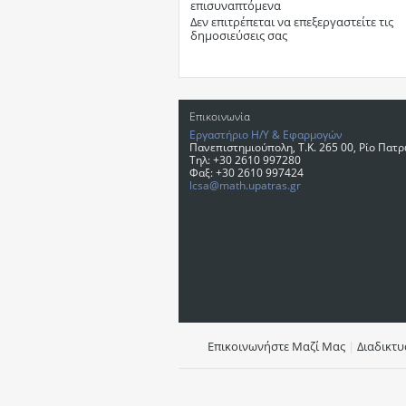
επισυναπτόμενα
Δεν επιτρέπεται
να επεξεργαστείτε τις
δημοσιεύσεις σας
Επικοινωνία
Εργαστήριο Η/Υ & Εφαρμογών
Πανεπιστημιούπολη, T.K. 265 00, Ρίο Πατ
Τηλ: +30 2610 997280
Φαξ: +30 2610 997424
lcsa@math.upatras.gr
Επικοινωνήστε Μαζί Μας
|
Διαδικτ