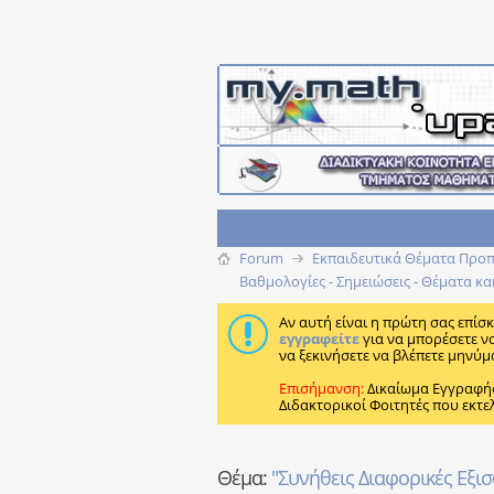
Forum
Εκπαιδευτικά Θέματα Προπτ
Βαθμολογίες - Σημειώσεις - Θέματα κα
Αν αυτή είναι η πρώτη σας επίσ
εγγραφείτε
για να μπορέσετε ν
να ξεκινήσετε να βλέπετε μηνύμ
Επισήμανση:
Δικαίωμα Εγγραφή
Διδακτορικοί Φοιτητές που εκτε
Θέμα:
"Συνήθεις Διαφορικές Εξισ