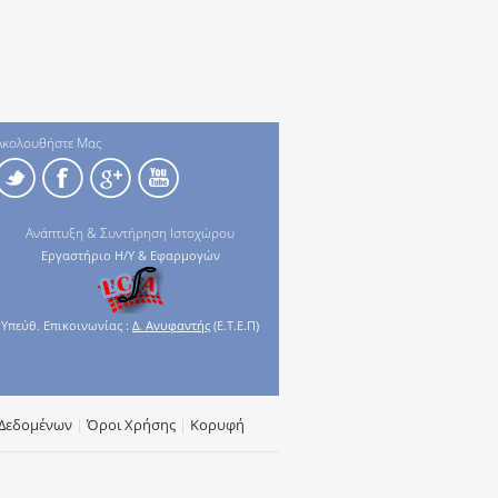
Ακολουθήστε Μας
Ανάπτυξη & Συντήρηση Ιστοχώρου
Εργαστήριο Η/Υ & Εφαρμογών
Υπεύθ. Επικοινωνίας :
Δ. Ανυφαντής
(Ε.Τ.Ε.Π)
Δεδομένων
|
Όροι Χρήσης
|
Κορυφή