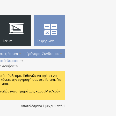
Forum
Τεκμηρίωση
γειες Forum
Γρήγοροι Σύνδεσμοι
ακά Θέματα
διο Ασκήσεων
ικό σύνδεσμο. Πιθανώς να πρέπει να
κάνετε την εγγραφή σας στο forum. Για
orums.
ζόμενων Τμημάτων, και οι Μετ/κοί -
Αποτελέσματα 1 μέχρι 1 από 1