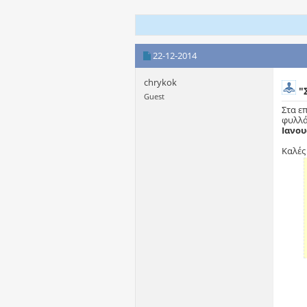
22-12-2014
chrykok
"Σ
Guest
Στα ε
φυλλά
Ιανου
Καλές