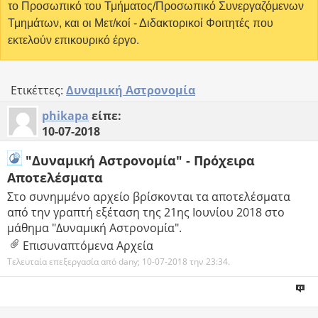
το Προσωπικό του Τμήματος/Προσωπικό Συνεργαζόμενων
Τμημάτων, και οι Μετ/κοί - Διδακτορικοί Φοιτητές που
εκτελούν επικουρικό έργο.
Ετικέττες:
Δυναμική Αστρονομία
phikapa
είπε:
10-07-2018
"Δυναμική Αστρονομία" - Πρόχειρα
Αποτελέσματα
Στο συνημμένο αρχείο βρίσκονται τα αποτελέσματα
από την γραπτή εξέταση της 21ης Ιουνίου 2018 στο
μάθημα "Δυναμική Αστρονομία".
Επισυναπτόμενα Αρχεία
Τελευταία επεξεργασία από dany; 10-07-2018 την
23:34
.