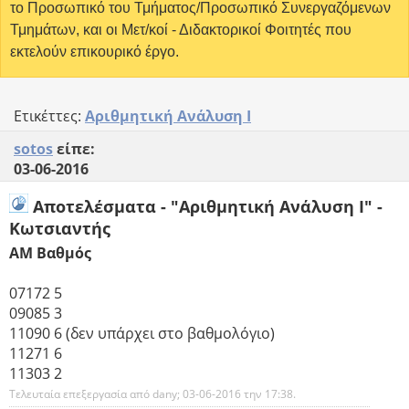
το Προσωπικό του Τμήματος/Προσωπικό Συνεργαζόμενων
Τμημάτων, και οι Μετ/κοί - Διδακτορικοί Φοιτητές που
εκτελούν επικουρικό έργο.
Ετικέττες:
Αριθμητική Ανάλυση Ι
sotos
είπε:
03-06-2016
Αποτελέσματα - "Αριθμητική Ανάλυση Ι" -
Κωτσιαντής
AM Βαθμός
07172 5
09085 3
11090 6 (δεν υπάρχει στο βαθμολόγιο)
11271 6
11303 2
Τελευταία επεξεργασία από dany; 03-06-2016 την
17:38
.