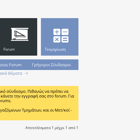
Forum
Τεκμηρίωση
γειες Forum
Γρήγοροι Σύνδεσμοι
ακά Θέματα
ικό σύνδεσμο. Πιθανώς να πρέπει να
κάνετε την εγγραφή σας στο forum. Για
orums.
ζόμενων Τμημάτων, και οι Μετ/κοί -
Αποτελέσματα 1 μέχρι 1 από 1