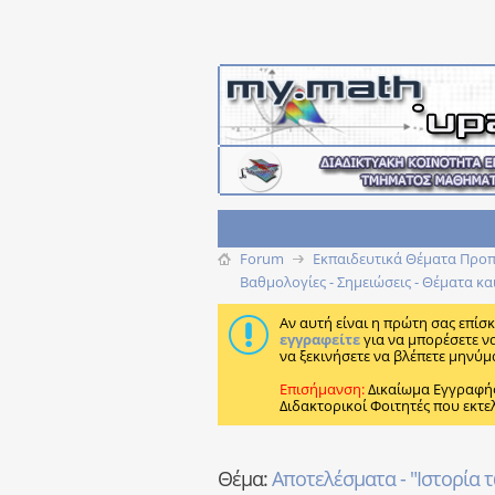
Forum
Εκπαιδευτικά Θέματα Προπτ
Βαθμολογίες - Σημειώσεις - Θέματα κα
Αν αυτή είναι η πρώτη σας επίσ
εγγραφείτε
για να μπορέσετε ν
να ξεκινήσετε να βλέπετε μηνύμ
Επισήμανση:
Δικαίωμα Εγγραφή
Διδακτορικοί Φοιτητές που εκτε
Θέμα:
Αποτελέσματα - "Ιστορία