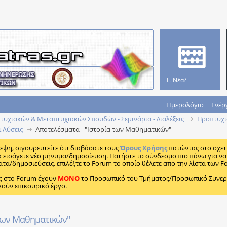
Τι Νέα?
Ημερολόγιο
Ενέρ
υχιακών & Μεταπτυχιακών Σπουδών - Σεμινάρια - Διαλέξεις
Προπτυχι
ι Λύσεις
Αποτελέσματα - "Ιστορία των Μαθηματικών"
κεψη, σιγουρευτείτε ότι διαβάσατε τους
Όρους Χρήσης
πατώντας στο σχετ
α εισάγετε νέο μήνυμα/δημοσίευση. Πατήστε το σύνδεσμο πιο πάνω για να 
ατα/δημοσιεύσεις, επιλέξτε το Forum το οποίο θέλετε απο την λίστα των F
ς στο Forum έχουν
MONO
το Προσωπικό του Τμήματος/Προσωπικό Συνεργα
λούν επικουρικό έργο.
 των Μαθηματικών"