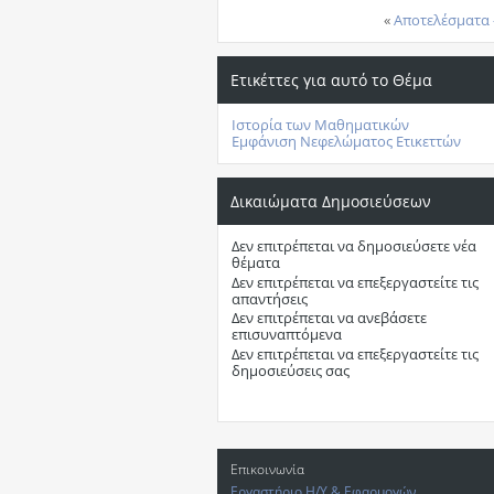
«
Αποτελέσματα 
Ετικέττες για αυτό το Θέμα
Ιστορία των Μαθηματικών
Εμφάνιση Νεφελώματος Ετικεττών
Δικαιώματα Δημοσιεύσεων
Δεν επιτρέπεται
να δημοσιεύσετε νέα
θέματα
Δεν επιτρέπεται
να επεξεργαστείτε τις
απαντήσεις
Δεν επιτρέπεται
να ανεβάσετε
επισυναπτόμενα
Δεν επιτρέπεται
να επεξεργαστείτε τις
δημοσιεύσεις σας
Επικοινωνία
Εργαστήριο Η/Υ & Εφαρμογών