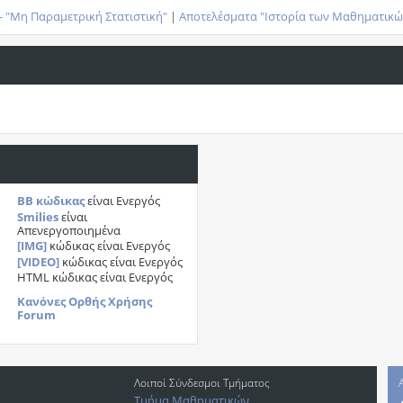
- "Μη Παραμετρική Στατιστική"
|
Αποτελέσματα "Ιστορία των Μαθηματικώ
BB κώδικας
είναι
Ενεργός
Smilies
είναι
Απενεργοποιημένα
[IMG]
κώδικας είναι
Ενεργός
[VIDEO]
κώδικας είναι
Ενεργός
HTML κώδικας είναι
Ενεργός
Κανόνες Ορθής Χρήσης
Forum
Λοιποί Σύνδεσμοι Τμήματος
Τμήμα Μαθηματικών