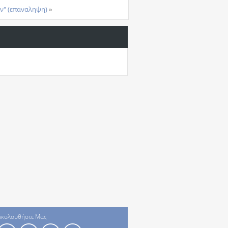
ν" (επαναληψη)
»
Ακολουθήστε Μας