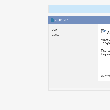
25-01-2016
eep
Α
Guest
Αποτε
Τα γρ
Πέμπτη
Παρασ
Τελευτα