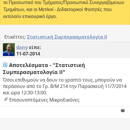
το Προσωπικό του Τμήματος/Προσωπικό Συνεργαζόμενων
Τμημάτων, και οι Μετ/κοί - Διδακτορικοί Φοιτητές που
εκτελούν επικουρικό έργο.
Ετικέττες:
Στατιστική Συμπερασματολογία ΙΙ
dany
είπε:
11-07-2014
Αποτελέσματα - "Στατιστική
Συμπερασματολογία ΙΙ"
Όσοι επιθυμούν να δουν το γραπτό τους, μπορούν να
περάσουν από το Γρ. Β/Μ 214 την Παρασκευή 11/7/2014
και ώρα 12:30-13:00.
Επισυναπτόμενες ΜικροΕικόνες