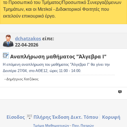
το Προσωπικό του Τμήματος/Προσωπικό Συνεργαζόμενων
Τμημάτων, και οι Μετ/κοί - Διδακτορικοί Φοιτητές που
εκτελούν επικουρικό έργο.
dchatzakos
είπε:
22-04-2026
Αναπλήρωση μαθήματος "Άλγεβρα Ι"
Η επόμενη αναπλήρωση του μαθήματος "Άλγεβρα Ι" θα γίνει την
Δευτέρα 27/04, στο ΑΘΕ12, ώρες 11:00 - 14:00.
--Δημήτριος Χατζάκος
Είσοδος
Πλήρης Έκδοση Δικτ. Τόπου
Κορυφή
Τμήμα Μαθηματικών
-
Παν. Πατρών