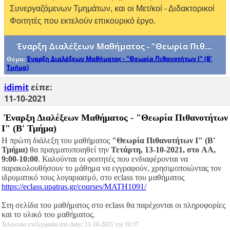
Συνεργαζόμενων Τμημάτων, και οι Μετ/κοί - Διδακτορικοί
Φοιτητές που εκτελούν επικουρικό έργο.
Έναρξη Διαλέξεων Μαθήματος - "Θεωρία Πιθανοτήτων Ι" (B' Τμήμα)
Θέμα:
Έναρξη Διαλέξεων Μαθήματος - "Θεωρία Πιθανοτήτων Ι" (B'
Τμήμα)
idimit
είπε:
11-10-2021
Έναρξη Διαλέξεων Μαθήματος - "Θεωρία Πιθανοτήτων
Ι" (B' Τμήμα)
Η πρώτη διάλεξη του μαθήματος
"Θεωρία Πιθανοτήτων Ι" (B'
Τμήμα)
θα πραγματοποιηθεί την
Τετάρτη, 13-10-2021, στο AA,
9:00-10:00
.
Καλούνται οι φοιτητές που ενδιαφέρονται να
παρακολουθήσουν το μάθημα να
εγγραφούν, χρησιμοποιώντας τον
ιδρυματικό τους λογαριασμό, στο eclass του
μαθήματος
https://eclass.upatras.gr/courses/MATH1091/
Στη σελίδα του μαθήματος στο eclass θα παρέχονται οι πληροφορίες
και το υλικό του μαθήματος.
Τελευταία επεξεργασία από dany; 11-10-2021 την
10:37
.