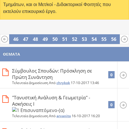
Τμημάτων, και οι Μετ/κοί - Διδακτορικοί Φοιτητές που
εκτελούν επικουρικό έργο.
45
46
47
48
49
50
51
52
53
54
55
56
57
69
70
ΘΈΜΑΤΑ
Σύμβουλος Σπουδών: Πρόσκληση σε
0
Πρώτη Συνάντηση
Τελευταία Δημοσίευση Από
chrykok
17-10-2017
13:46
"Τανυστική Ανάλυση & Γεωμετρία" -
Ασκήσεις Ι
0
Τελευταία Δημοσίευση Από
arvanito
16-10-2017
16:20