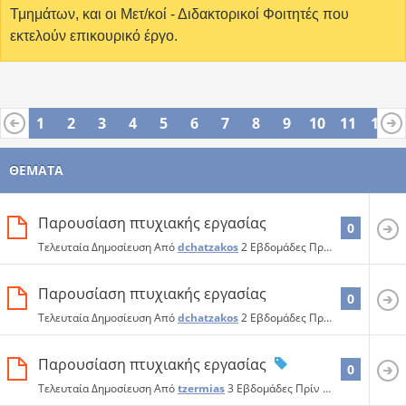
Τμημάτων, και οι Μετ/κοί - Διδακτορικοί Φοιτητές που
εκτελούν επικουρικό έργο.
1
2
3
4
5
6
7
8
9
10
11
12
13
14
15
16
17
18
19
20
21
22
23
24
ΘΈΜΑΤΑ
25
26
Παρουσίαση πτυχιακής εργασίας
0
Τελευταία Δημοσίευση Από
dchatzakos
2 Εβδομάδες Πρίν
14:37
Παρουσίαση πτυχιακής εργασίας
0
Τελευταία Δημοσίευση Από
dchatzakos
2 Εβδομάδες Πρίν
10:53
Παρουσίαση πτυχιακής εργασίας
0
Τελευταία Δημοσίευση Από
tzermias
3 Εβδομάδες Πρίν
00:58