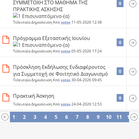
ΣΥΜΜΕΤΟΧΗ ΣΤΟ ΜΑΘΗΜΑ ΤΗΣ
0
ΠΡΑΚΤΙΚΗΣ ΑΣΚΗΣΗΣ
Τελευταία Δημοσίευση Από
sotos
11-05-2026
12:38
Πρόγραμμα Εξεταστικής Ιουνίου
0
Τελευταία Δημοσίευση Από
sotos
05-05-2026
17:24
Πρόσκληση Εκδήλωσης Ενδιαφέροντος
0
για Συμμετοχή σε Φοιτητικό Διαγωνισμό
Τελευταία Δημοσίευση Από
sotos
30-04-2026
09:45
Πρακτική Άσκηση
0
Τελευταία Δημοσίευση Από
sotos
24-04-2026
12:53
1
2
3
4
5
6
7
8
9
10
11
12
13
14
15
16
17
18
19
20
21
22
23
24