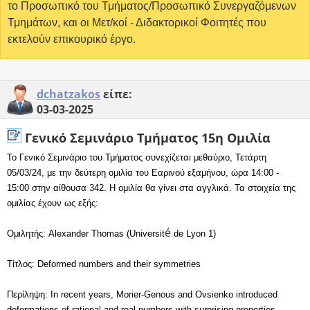
το Προσωπικό του Τμήματος/Προσωπικό Συνεργαζόμενων
Τμημάτων, και οι Μετ/κοί - Διδακτορικοί Φοιτητές που
εκτελούν επικουρικό έργο.
dchatzakos
είπε:
03-03-2025
Γενικό Σεμινάριο Τμήματος 15η Ομιλία
Το Γενικό Σεμινάριο του Τμήματος συνεχίζεται μεθαύριο, Τετάρτη
05/03/24,
με την δεύτερη ομιλία του Εαρινού εξαμήνου, ώρα 14:00 -
15:00 στην αίθουσα
342. Η ομιλία θα γίνει στα αγγλικά. Τα στοιχεία της
ομιλίας έχουν ως εξής:
é
Ομιλητής: Alexander Thomas (Universit
de Lyon 1)
Τίτλος: Deformed numbers and their symmetries
Περίληψη: In recent years, Morier-Genous and Ovsienko introduced
deformations
of rational and real numbers with surprising properties