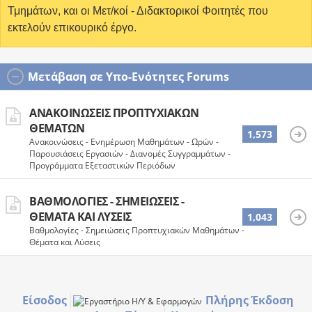
Τμημάτων, και οι Μετ/κοί - Διδακτορικοί Φοιτητές που
εκτελούν επικουρικό έργο.
Μετάβαση σε Υπο-Ενότητες Forums
ΑΝΑΚΟΙΝΏΣΕΙΣ ΠΡΟΠΤΥΧΙΑΚΏΝ
ΘΕΜΆΤΩΝ
1,573
Ανακοινώσεις - Ενημέρωση Μαθημάτων - Ωρών -
Παρουσιάσεις Εργασιών - Διανομές Συγγραμμάτων -
Προγράμματα Εξεταστικών Περιόδων
ΒΑΘΜΟΛΟΓΊΕΣ - ΣΗΜΕΙΏΣΕΙΣ -
ΘΈΜΑΤΑ ΚΑΙ ΛΎΣΕΙΣ
1,043
Βαθμολογίες - Σημειώσεις Προπτυχιακών Μαθημάτων -
Θέματα και Λύσεις
Είσοδος
Πλήρης Έκδοση