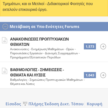
Τμημάτων, και οι Μετ/κοί - Διδακτορικοί Φοιτητές που
εκτελούν επικουρικό έργο.
Μετάβαση σε Υπο-Ενότητες Forums
ΑΝΑΚΟΙΝΏΣΕΙΣ ΠΡΟΠΤΥΧΙΑΚΏΝ
ΘΕΜΆΤΩΝ
1,573
Ανακοινώσεις - Ενημέρωση Μαθημάτων - Ωρών -
Παρουσιάσεις Εργασιών - Διανομές Συγγραμμάτων -
Προγράμματα Εξεταστικών Περιόδων
ΒΑΘΜΟΛΟΓΊΕΣ - ΣΗΜΕΙΏΣΕΙΣ -
ΘΈΜΑΤΑ ΚΑΙ ΛΎΣΕΙΣ
1,043
Βαθμολογίες - Σημειώσεις Προπτυχιακών Μαθημάτων -
Θέματα και Λύσεις
Είσοδος
Πλήρης Έκδοση Δικτ. Τόπου
Κορυφή