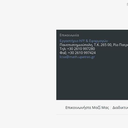
Επικοινωνία
Εργαστήριο Η/Υ & Εφαρμογών
Πανεπιστημιούπολη, T.K. 265 00, Ρίο Πατ
Τηλ: +30 2610 997280
Φαξ: +30 2610 997424
lcsa@math.upatras.gr
Επικοινωνήστε Μαζί Μας
|
Διαδικτ