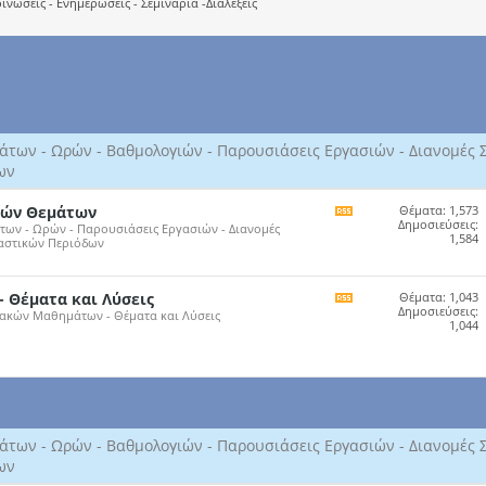
νώσεις - Ενημερώσεις - Σεμινάρια -Διαλέξεις
των - Ωρών - Βαθμολογιών - Παρουσιάσεις Εργασιών - Διανομές 
ων
κών Θεμάτων
Θέματα: 1,573
Εμφάνιση
Δημοσιεύσεις:
ων - Ωρών - Παρουσιάσεις Εργασιών - Διανομές
της
1,584
αστικών Περιόδων
RSS
τροφοδότησης
του
forum
- Θέματα και Λύσεις
Θέματα: 1,043
Εμφάνιση
Δημοσιεύσεις:
ιακών Μαθημάτων - Θέματα και Λύσεις
της
1,044
RSS
τροφοδότησης
του
forum
των - Ωρών - Βαθμολογιών - Παρουσιάσεις Εργασιών - Διανομές 
ων