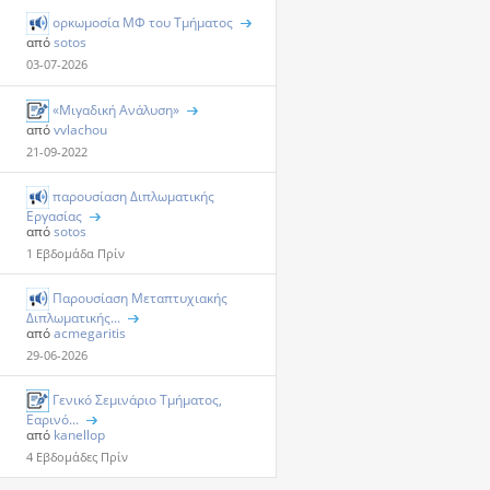
ορκωμοσία ΜΦ του Τμήματος
από
sotos
03-07-2026
«Μιγαδική Ανάλυση»
από
vvlachou
21-09-2022
παρουσίαση Διπλωματικής
Εργασίας
από
sotos
1 Εβδομάδα Πρίν
Παρουσίαση Μεταπτυχιακής
Διπλωματικής...
από
acmegaritis
29-06-2026
Γενικό Σεμινάριο Τμήματος,
Εαρινό...
από
kanellop
4 Εβδομάδες Πρίν