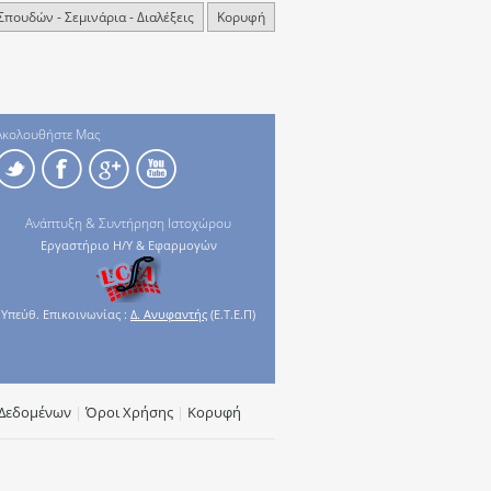
ουδών - Σεμινάρια - Διαλέξεις
Κορυφή
Ακολουθήστε Μας
Ανάπτυξη & Συντήρηση Ιστοχώρου
Εργαστήριο Η/Υ & Εφαρμογών
Υπεύθ. Επικοινωνίας :
Δ. Ανυφαντής
(Ε.Τ.Ε.Π)
Δεδομένων
|
Όροι Χρήσης
|
Κορυφή