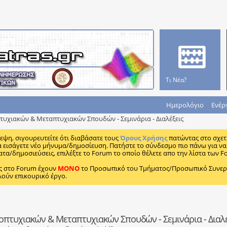
Τι Νέα?
Ημερολόγιο
Ενέρ
υχιακών & Μεταπτυχιακών Σπουδών - Σεμινάρια - Διαλέξεις
κεψη, σιγουρευτείτε ότι διαβάσατε τους
Όρους Χρήσης
πατώντας στο σχετ
α εισάγετε νέο μήνυμα/δημοσίευση. Πατήστε το σύνδεσμο πιο πάνω για να 
ατα/δημοσιεύσεις, επιλέξτε το Forum το οποίο θέλετε απο την λίστα των F
ς στο Forum έχουν
MONO
το Προσωπικό του Τμήματος/Προσωπικό Συνεργα
λούν επικουρικό έργο.
οπτυχιακών & Μεταπτυχιακών Σπουδών - Σεμινάρια - Διαλέ