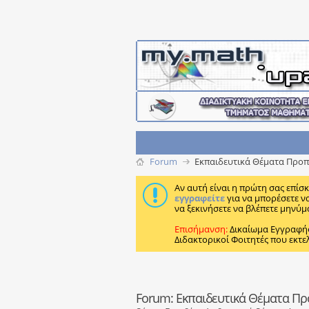
Forum
Εκπαιδευτικά Θέματα Προπτ
Αν αυτή είναι η πρώτη σας επίσ
εγγραφείτε
για να μπορέσετε ν
να ξεκινήσετε να βλέπετε μηνύμ
Επισήμανση:
Δικαίωμα Εγγραφή
Διδακτορικοί Φοιτητές που εκτε
Forum:
Εκπαιδευτικά Θέματα Πρ