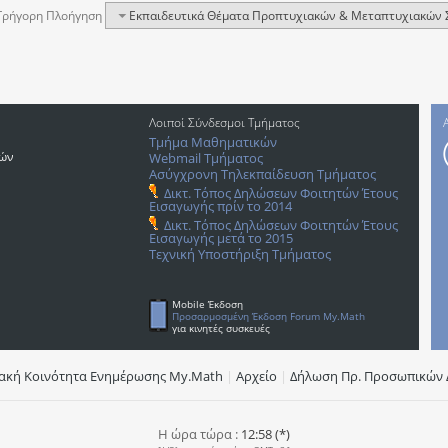
Γρήγορη Πλοήγηση
Εκπαιδευτικά Θέματα Προπτυχιακών & Μεταπτυχιακών Σπ
Λοιποί Σύνδεσμοι Τμήματος
Τμήμα Μαθηματικών
ρών
Webmail Τμήματος
Ασύγχρονη Τηλεκπαίδευση Τμήματος
Δικτ. Τόπος Δηλώσεων Φοιτητών Έτους
Εισαγωγής πρίν το 2014
Δικτ. Τόπος Δηλώσεων Φοιτητών Έτους
Εισαγωγής μετά το 2015
Τεχνική Υποστήριξη Τμήματος
Mobile Έκδοση
Προσαρμοσμένη Έκδοση Forum My.Math
για κινητές συσκευές
υακή Κοινότητα Ενημέρωσης Μy.Math
|
Αρχείο
|
Δήλωση Πρ. Προσωπικών 
Η ώρα τώρα :
12:58 (*)