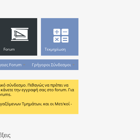
Forum
Τεκμηρίωση
γειες Forum
Γρήγοροι Σύνδεσμοι
ικό σύνδεσμο. Πιθανώς να πρέπει να
κάνετε την εγγραφή σας στο forum. Για
orums.
ζόμενων Τμημάτων, και οι Μετ/κοί -
ξεις