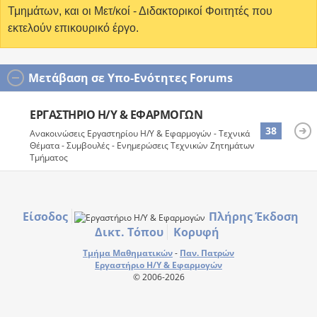
Τμημάτων, και οι Μετ/κοί - Διδακτορικοί Φοιτητές που
εκτελούν επικουρικό έργο.
Μετάβαση σε Υπο-Ενότητες Forums
ΕΡΓΑΣΤΉΡΙΟ Η/Υ & ΕΦΑΡΜΟΓΏΝ
38
Ανακοινώσεις Εργαστηρίου Η/Υ & Εφαρμογών - Τεχνικά
Θέματα - Συμβουλές - Ενημερώσεις Τεχνικών Ζητημάτων
Τμήματος
Είσοδος
Πλήρης Έκδοση
Δικτ. Τόπου
Κορυφή
Τμήμα Μαθηματικών
-
Παν. Πατρών
Εργαστήριο Η/Υ & Εφαρμογών
© 2006-2026