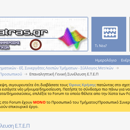
Τι Νέα?
Ημερολόγιο
Ενέρ
ατικών - Εξ. Συνεργάτες Λοιπών Τμήματων - Σύλλογος Μετ/κών
ύ Προσωπικού
Επαναληπτική Γενική Συνέλευση Ε.Τ.Ε.Π
κεψη, σιγουρευτείτε ότι διαβάσατε τους
Όρους Χρήσης
πατώντας στο σχετ
α εισάγετε νέο μήνυμα/δημοσίευση. Πατήστε το σύνδεσμο πιο πάνω για να 
ατα/δημοσιεύσεις, επιλέξτε το Forum το οποίο θέλετε απο την λίστα των F
ς στο Forum έχουν
MONO
το Προσωπικό του Τμήματος/Προσωπικό Συνεργα
λούν επικουρικό έργο.
λευση Ε.Τ.Ε.Π