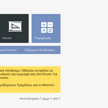
Forum
Τεκμηρίωση
γειες Forum
Γρήγοροι Σύνδεσμοι
ικό σύνδεσμο. Πιθανώς να πρέπει να
κάνετε την εγγραφή σας στο forum. Για
orums.
ζόμενων Τμημάτων, και οι Μετ/κοί -
Αποτελέσματα 1 μέχρι 1 από 1