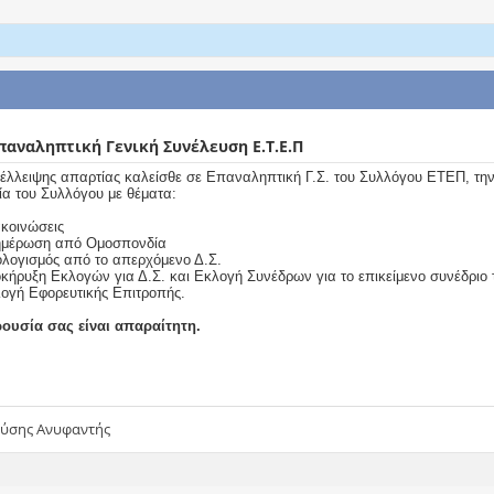
αναληπτική Γενική Συνέλευση Ε.Τ.Ε.Π
έλλειψης απαρτίας καλείσθε σε Επαναληπτική Γ.Σ. του Συλλόγου ΕΤΕΠ, τη
ία του Συλλόγου με θέματα:
ακοινώσεις
ημέρωση από Ομοσπονδία
ολογισμός από το απερχόμενο Δ.Σ.
οκήρυξη Εκλογών για Δ.Σ. και Εκλογή Συνέδρων για το επικείμενο συνέδριο
λογή Εφορευτικής Επιτροπής.
ουσία σας είναι απαραίτητη.
ονύσης Ανυφαντής