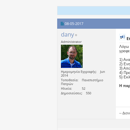
08-05-2017
dany
Επ
Administrator
Λόγω 
γραφε
1) Αν
2) Εν
3) Απ
Ημερομηνία Εγγραφής
Jun
4) Πρ
2014
5) Εκ
Τοποθεσία
Πανεπιστήμιο
Πατρών
Η παρ
Ηλικία
52
Δημοσιεύσεις
550
-- Δι