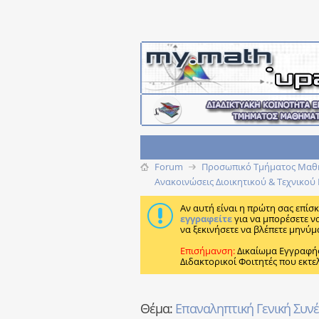
Forum
Προσωπικό Τμήματος Μαθημ
Ανακοινώσεις Διοικητικού & Τεχνικο
Αν αυτή είναι η πρώτη σας επίσ
εγγραφείτε
για να μπορέσετε ν
να ξεκινήσετε να βλέπετε μηνύμ
Επισήμανση:
Δικαίωμα Εγγραφή
Διδακτορικοί Φοιτητές που εκτε
Θέμα:
Επαναληπτική Γενική Συνέ