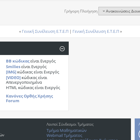
Γρήγορη Πλοήγηση
Ανακοινώσεις Διοι
«
Γενική Συνέλευση Ε.Τ.Ε.Π
|
Γενική Συνέλευση Ε.Τ.Ε.Π
»
BB κώδικας
είναι
Ενεργός
Smilies
είναι
Ενεργός
[IMG]
κώδικας είναι
Ενεργός
[VIDEO]
κώδικας είναι
Απενεργοποιημένα
HTML κώδικας είναι
Ενεργός
Κανόνες Ορθής Χρήσης
Forum
Λοιποί Σύνδεσμοι Τμήματος
Τμήμα Μαθηματικών
ρών
Webmail Τμήματος