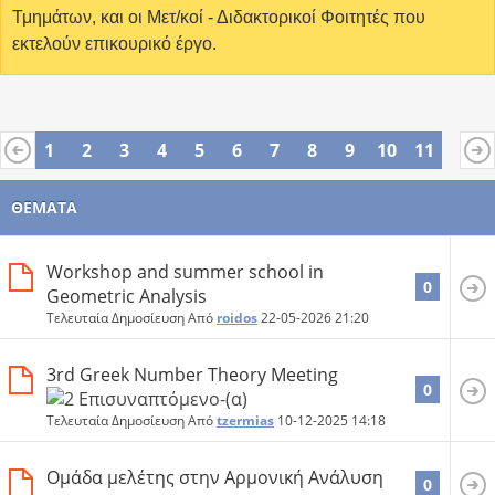
Τμημάτων, και οι Μετ/κοί - Διδακτορικοί Φοιτητές που
εκτελούν επικουρικό έργο.
1
2
3
4
5
6
7
8
9
10
11
ΘΈΜΑΤΑ
Workshop and summer school in
0
Geometric Analysis
Τελευταία Δημοσίευση Από
roidos
22-05-2026
21:20
3rd Greek Number Theory Meeting
0
Τελευταία Δημοσίευση Από
tzermias
10-12-2025
14:18
Ομάδα μελέτης στην Αρμονική Ανάλυση
0