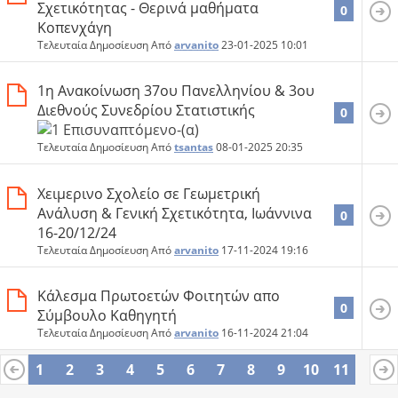
Σχετικότητας - Θερινά μαθήματα
0
Κοπενχάγη
Τελευταία Δημοσίευση Από
arvanito
23-01-2025
10:01
1η Ανακοίνωση 37ου Πανελληνίου & 3ου
Διεθνούς Συνεδρίου Στατιστικής
0
Τελευταία Δημοσίευση Από
tsantas
08-01-2025
20:35
Χειμερινο Σχολείο σε Γεωμετρική
Ανάλυση & Γενική Σχετικότητα, Ιωάννινα
0
16-20/12/24
Τελευταία Δημοσίευση Από
arvanito
17-11-2024
19:16
Κάλεσμα Πρωτοετών Φοιτητών απο
0
Σύμβουλο Καθηγητή
Τελευταία Δημοσίευση Από
arvanito
16-11-2024
21:04
1
2
3
4
5
6
7
8
9
10
11