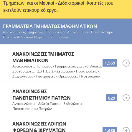
Τμημάτων, και οι Μετ/κοί - Διδακτορικοί Φοιτητές που
εκτελούν επικουρικό έργο.
ΓΡΑΜΜΑΤΕΊΑ ΤΜΉΜΑΤΟΣ ΜΑΘΗΜΑΤΙΚΏΝ
Ανακοινώσεις Τμήματος - Γραμματείας Ανακοινώσεις Πανεπιστημίου
Πατρών & Λοιπών Φορέων - Ιδρυμάτων
ΑΝΑΚΟΙΝΏΣΕΙΣ ΤΜΉΜΑΤΟΣ
ΜΑΘΗΜΑΤΙΚΏΝ
1,569
Ανακοινώσεις Τμήματος - Γραμματείας για Εκδηλώσεις -
Συνεδριάσεις Γ.Σ./ Γ.Σ.Ε.Σ - Σεμινάρια - Προκηρύξεις -
Διαγωνισμοί - Υποτροφίες - Ορκωμοσίες Πτυχιούχων
ΑΝΑΚΟΙΝΏΣΕΙΣ
ΠΑΝΕΠΙΣΤΗΜΊΟΥ ΠΑΤΡΏΝ
829
Ανακοινώσεις - Δελτία Τύπου - Εκδηλώσεις
Πανεπιστημίου Πατρών
ΑΝΑΚΟΙΝΏΣΕΙΣ ΛΟΙΠΏΝ
ΦΟΡΈΩΝ & ΙΔΡΥΜΆΤΩΝ
1,636