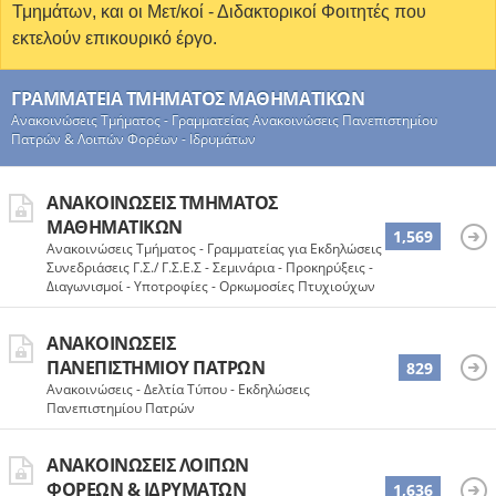
Τμημάτων, και οι Μετ/κοί - Διδακτορικοί Φοιτητές που
εκτελούν επικουρικό έργο.
ΓΡΑΜΜΑΤΕΊΑ ΤΜΉΜΑΤΟΣ ΜΑΘΗΜΑΤΙΚΏΝ
Ανακοινώσεις Τμήματος - Γραμματείας Ανακοινώσεις Πανεπιστημίου
Πατρών & Λοιπών Φορέων - Ιδρυμάτων
ΑΝΑΚΟΙΝΏΣΕΙΣ ΤΜΉΜΑΤΟΣ
ΜΑΘΗΜΑΤΙΚΏΝ
1,569
Ανακοινώσεις Τμήματος - Γραμματείας για Εκδηλώσεις -
Συνεδριάσεις Γ.Σ./ Γ.Σ.Ε.Σ - Σεμινάρια - Προκηρύξεις -
Διαγωνισμοί - Υποτροφίες - Ορκωμοσίες Πτυχιούχων
ΑΝΑΚΟΙΝΏΣΕΙΣ
ΠΑΝΕΠΙΣΤΗΜΊΟΥ ΠΑΤΡΏΝ
829
Ανακοινώσεις - Δελτία Τύπου - Εκδηλώσεις
Πανεπιστημίου Πατρών
ΑΝΑΚΟΙΝΏΣΕΙΣ ΛΟΙΠΏΝ
ΦΟΡΈΩΝ & ΙΔΡΥΜΆΤΩΝ
1,636